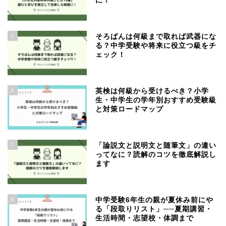
に！
5
そろばんは何級まで取れば武器にな
る？中学受験や将来に役立つ級をチ
ェック！
6
英検は何級から受けるべき？小学
生・中学生の学年別おすすめ受験級
と対策ロードマップ
7
「論説文と説明文と随筆文」の違い
ってなに？読解のコツを徹底解説し
ます
8
中学受験6年生の親が夏休み前にや
る「段取りリスト」──夏期講習・
生活時間・志望校・体調まで