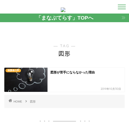
「まなぶてらす」TOPへ
― TAG ―
図形
保護者の声
図形が苦手にならなかった理由
2019年10月30日
HOME
図形