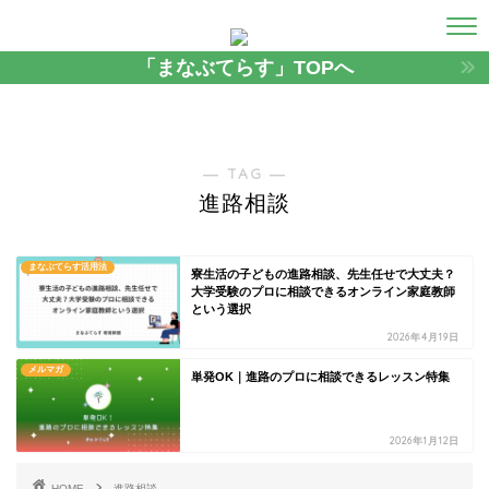
「まなぶてらす」TOPへ
― TAG ―
進路相談
まなぶてらす活用法
寮生活の子どもの進路相談、先生任せで大丈夫？
大学受験のプロに相談できるオンライン家庭教師
という選択
2026年4月19日
メルマガ
単発OK｜進路のプロに相談できるレッスン特集
2026年1月12日
HOME
進路相談