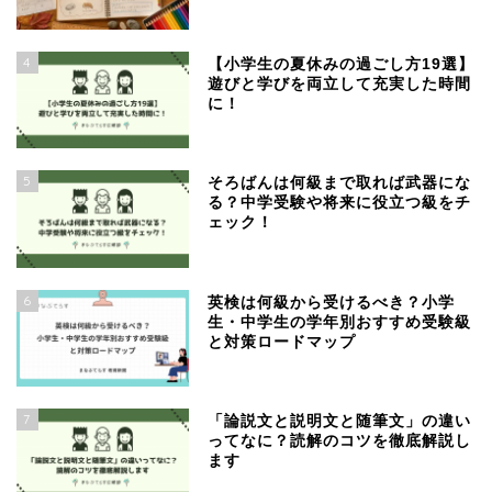
4
【小学生の夏休みの過ごし方19選】
遊びと学びを両立して充実した時間
に！
5
そろばんは何級まで取れば武器にな
る？中学受験や将来に役立つ級をチ
ェック！
6
英検は何級から受けるべき？小学
生・中学生の学年別おすすめ受験級
と対策ロードマップ
7
「論説文と説明文と随筆文」の違い
ってなに？読解のコツを徹底解説し
ます