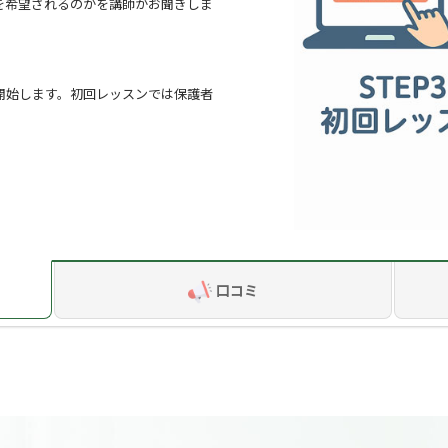
を希望されるのかを講師がお聞きしま
の方法を使って3倍にアップさせました。今でも勉強や読書の際に
。
不思議な感覚」をお伝えできればと思います。
生徒さんのアウトプットも意識して授業を行います。たくさんお話
それを元にレッスン前にメモリーツリーを作ることも可能です。そ
開始します。初回レッスンでは保護者
理科、英語
）、地理歴史（日本史）、
Ⅱ、Ａ、Ｂ）、
口コミ
」と「新聞を使った授業」はこちらで用意させていただきます。
んの手持ちの教科書やワークを使います。