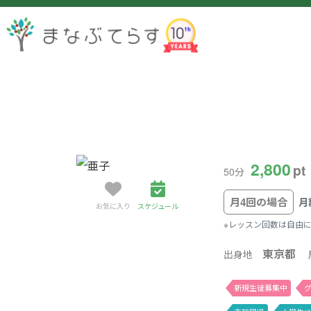
2,800
pt
50分
月4回の場合
月
お気に入り
スケジュール
※レッスン回数は自由
東京都
出身地
新規生徒募集中