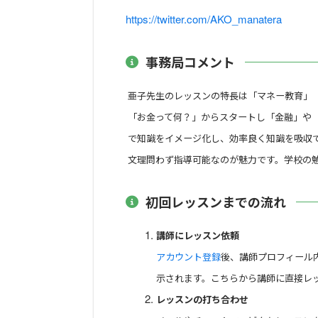
―対象―
https://twitter.com/AKO_manatera
小学生、中学生、高校生の生徒さんはも
事務局コメント
3. 親子で受けられるレッスン
亜子先生のレッスンの特長は「マネー教育」
―内容―
上記1、2のレッスンは、生徒さん&保
「お金って何？」からスタートし「金融」や
生徒様だけのレッスンよりもさらにクイ
で知識をイメージ化し、効率良く知識を吸収
ただけると嬉しいです。
文理問わず指導可能なのが魅力です。学校の
初回レッスンまでの流れ
【主要5教科】
講師にレッスン依頼
―内容―
アカウント登録
後、講師プロフィール
小学生～高校生の生徒さんの学習指導を
示されます。こちらから講師に直接レ
暗記科目はもちろん、知識を整理するに
レッスンの打ち合わせ
暗記科目が苦手な生徒さんから、発展的