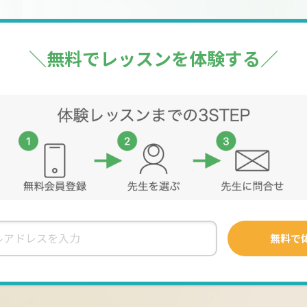
力アップの基本だと考えているためです。
、お手持ちの教材が合わないと感じている方はご相談ください♪
すので、事前に写真データの送付をお願いする場合がございます。
＼無料でレッスンを体験する／
ページにない日程でも調整可能な場合がありますので、お問合せく
るため、その都度ご相談させていただければ幸いです。
いただければ幸いです。
生徒さんの学年と希望のレッスン内容を合わせてお伝えください
けておりません。ご了承くださいm(._.)m
ジュールより通常のご予約をいただき、正式に日程が確定となりま