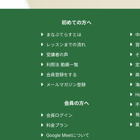
また、下記の場合、レッスンとは別に、
めのご予約をいただければと思います。
・暗記レッスンのメモリーツリーをご希
初めての方へ
・志望理由書や小論文などの添削
まなぶてらすとは
中
・問題の作成
・そのほか事前準備にお時間を頂戴する
レッスンまでの流れ
習
受講者の声
そ
経歴・資格
利用法 動画一覧
定
会員登録をする
英
【経歴】
メールマガジン登録
海
国立大学卒業
中央省庁にて国家公務員として勤務
H
会員の方へ
不
【指導歴】
発
会員ログイン
小学生、中学生、高校生の生徒さんの学
夏
料金プラン
公務員試験受験指導 8年
Google Meetについて