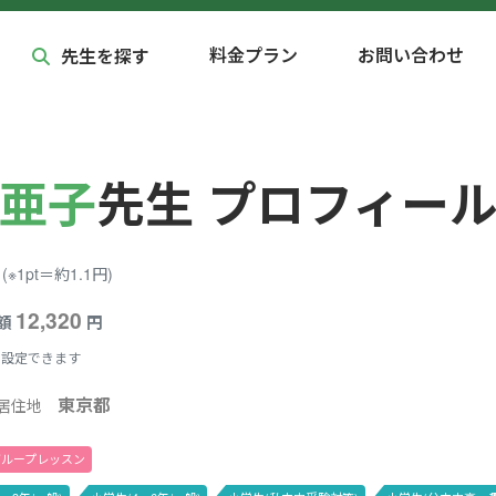
料金プラン
お問い合わせ
先生を探す
亜子
先生 プロフィー
(※1pt＝約1.1円)
12,320
額
円
に設定できます
東京都
居住地
グループレッスン