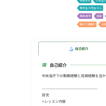
未就学児
小学生(1
既卒生/大学生/大人
算数/数学
英語
親子で受講可
入試
自己紹介
自己紹介
中央省庁での勤務経験と投資経験を活か
-----------------------------------------------
目次
⭐️レッスン内容