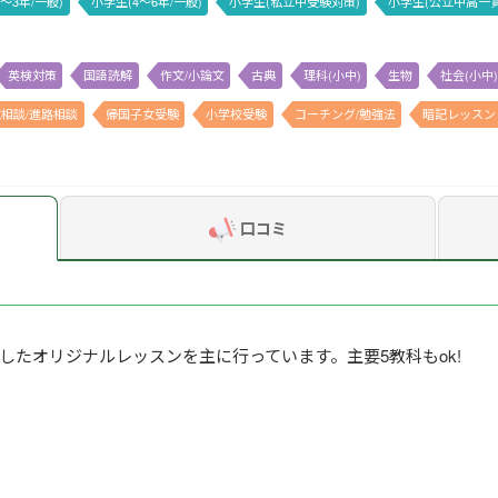
〜3年/一般)
小学生(4〜6年/一般)
小学生(私立中受験対策)
小学生(公立中高一
英検対策
国語読解
作文/小論文
古典
理科(小中)
生物
社会(小中)
相談/進路相談
帰国子女受験
小学校受験
コーチング/勉強法
暗記レッスン
口コミ
したオリジナルレッスンを主に行っています。主要5教科もok!