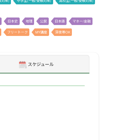
貫対策)
中学生(一般/受験対策)
高校生(一般/受験対策)
日本史
地理
公民
日本語
マネー/金融
フリートーク
MY講座
深夜帯OK
スケジュール