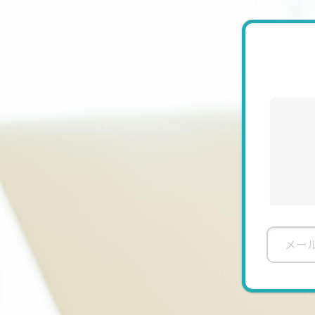
1冊の教材を徹底的にやりこむことが学
もちろん、ほかに使いたいものがある方
使用教材のレベルに合わせて授業をしま
けますと幸いです。
⭐️スケジュール
・早朝や深夜レッスンも可能です。予約
・固定のレッスンは可能な曜日が限られ
⭐️ご予約ついて
希望日時の【24時間前まで】にご予約
初めて私のレッスンを受けられる方は、
なお、現在初回無料体験レッスンは受け付
初回のレッスンも、まなぶてらすのスケ