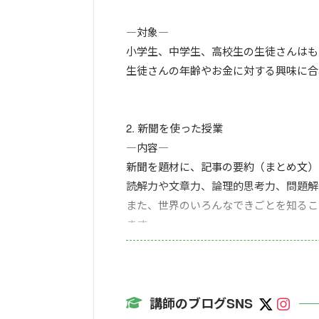
―対象―
小学生、中学生、高校生の生徒さんはも
生徒さんの年齢やお金に対する興味に合
2. 新聞を使った授業
―内容―
新聞を題材に、記事の要約（まとめ文）
読解力や文章力、論理的思考力、問題解
また、世界のいろんなできごとを知るこ
ます。
遠い国の歴史、何に使うかわからない難し
新聞は、いろいろな力を身に付けるのに
します。
講師のブログSNS