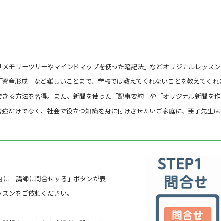
ちろん、保護者の方もぜひお問い合わせください。
「メモリーツリーやマインドマップを使った暗記法」などオリジナルレッスン
護者の方でお受けいただけます。
「資産形成」など難しいことまで、学校では教えてくれないことを教えてくれ
ズを多めにするので、一緒に正解を考えて楽しめます。ご予約の際
できる方法を習得。また、新聞を使った「記事要約」や「オリジナル新聞を作
勉強だけでなく、社会で役立つ知識を身に付けさせたいご家庭に、亜子先生は
内に「講師に問合せする」ボタンが表
行います。
ッスンをご依頼ください。
も使える「メモリーツリー（マインドマップなどとも呼ばれます
な学習によってさらに順位を上げたい生徒さんをサポートします。