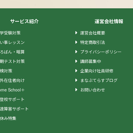
事前準備のた
ご予約のレッスン数や日程は別途相談させていただきます。
望の教材で作る場合
サービス紹介
運営会社情報
学受験対策
運営会社概要
場合
い事レッスン
特定商取引法
ろばん・暗算
プライバシーポリシー
期テスト対策
講師募集中
検対策
企業向け社員研修
外在住者向け
まなぶてらすブログ
ome School＋
お問い合わせ
登校サポート
達障害サポート
習指導 8年
休み特集