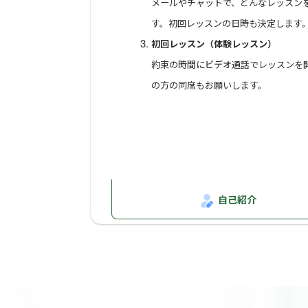
メールやチャットで、どんなレッスン
私自身、苦手だった日本史の点数を、こ
す。初回レッスンの日時も決定します
ことで、面白いように頭に入ってくる「
初回レッスン（体験レッスン）
1回の授業で効果を実感できるように、
なお、使いたい教材をお送りいただき、
約束の時間にビデオ通話でレッスンを
のご予約をお願いいたします。
の方の同席もお願いします。
―対象と指導可能教科―
小・中学生：国語、社会、算数・数学、
高校生 ：国語（現代文、古文、漢文
公民（公共、政治・経済）、数学（Ⅰ、
理科（生物）
自己紹介
⭐️使用教材
MY講座の「お金の授業（マネー教育）
それ以外の授業につきましては、生徒さ