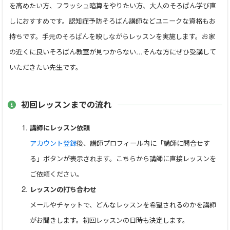
https://www.manatera.com/pdf/manatera/temoto.pdfをご参考に
を高めたい方、フラッシュ暗算をやりたい方、大人のそろばん学び直
していただき手元が見えるようにご協力宜しくお願いしま
しにおすすめです。認知症予防そろばん講師などユニークな資格もお
す。
持ちです。手元のそろばんを映しながらレッスンを実施します。お家
の近くに良いそろばん教室が見つからない…そんな方にぜひ受講して
いただきたい先生です。
【生徒からのお手紙】
★ひとみせんせい まいにちあついですね だいすき いつ
もありがとう
初回レッスンまでの流れ
講師にレッスン依頼
年長さんで4月から小学生になり通われる日数も増やしたいと
アカウント登録
後、講師プロフィール内に「講師に問合せす
生徒さん自ら親御さんに伝えられたそうです。可愛らしくて
うれしい限りです。
る」ボタンが表示されます。こちらから講師に直接レッスンを
ご依頼ください。
ハロウィン、クリスマス、バレンタインイベントにお菓子や
レッスンの打ち合わせ
ケーキやバルーンなどを作り、子供たちがワッと喜んでくれる
メールやチャットで、どんなレッスンを希望されるのかを講師
ことが嬉しくてプレゼントをしてきました。
がお聞きします。初回レッスンの日時も決定します。
バレンタインのお返しにとホワイトディには生徒さんからの