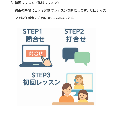
初回レッスン（体験レッスン）
手作りのクッキーやお手紙なども嬉しかったです。
約束の時間にビデオ通話でレッスンを開始します。初回レッス
ンでは保護者の方の同席もお願いします。
★計算が早くなったのは先生のおかげです。今までやってきた
ことを次に生かせるようにしたいです。
と3級の暗算を合格して卒業されました。
暗算は一生の宝です。
経験された方は何歳でも指をはじいたり頭での計算がはやい
です。
出会ったお子さん達の一部をご紹介致しましたが、沢山の生
徒から感動を頂いて来ました。
こちらでもまた新たな出会いを頂戴出来ることを楽しみにし
ております。
生徒さんの個性に合わせて楽しく、また、珠算、暗算を通し
て集中力、情報処理力、注意力など右脳を使う人材を増やし