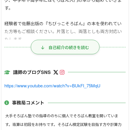
す。
経験者で佐藤出版の『ちびっこそろばん』の本を使われてい
た方等もご相談ください。片落とし、両落としも両方対応い
たします。
自己紹介の続きを読む
中学生は部活動等の時間をできるだけ配慮させていただきま
す。
講師のブログSNS
保護者レッスンなど大人の方も対象です。
https://www.youtube.com/watch?v=BUkFI_75MqU
再度勉強されたい、新規の方もまなぶてらすの教材や検定試
験を受験して自信や達成感を目指します。
事務局コメント
下記のリンク
大手そろばん塾での指導ののちに個人でそろばん教室を開いていま
動画解説 https://www.youtube.com/watch?v=qtnKMofZ3Dk
す。珠算は初段をお持ちです。そろばん検定試験を目指す方や計算力
PDFで読む