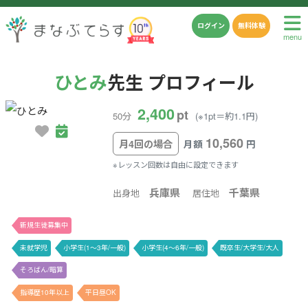
ログイン
無料体験
menu
ひとみ
先生 プロフィール
2,400
pt
50分
(※1pt＝約1.1円)
10,560
月4回の場合
月額
円
※レッスン回数は自由に設定できます
兵庫県
千葉県
出身地
居住地
新規生徒募集中
未就学児
小学生(1〜3年/一般)
小学生(4〜6年/一般)
既卒生/大学生/大人
そろばん/暗算
指導歴10年以上
平日昼OK