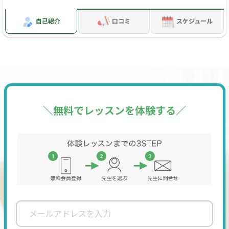
てより社会が発展していき、出来たことへの達成感で自信につ
ながるなどお手伝い出来ればと考えております。
自己紹介
口コミ
スケジュール
経歴・資格
2014年6月～ 千葉大学医学部附属病院、慈恵医大葛飾医療セ
ンター、東京国際クリニックなどでレセプト点検をしながら
＼無料でレッスンを体験する／
2014年10月から大手算盤教室で講師を経て2021年4月独立
自宅と集会所を使い週4回レッスン。
珠算検定初段
一般社団法人日本フラッシュ暗算検定協会加盟認定
一般社団法人トモエMI協会 認知症予防そろばん講師2級資格
認定 千葉県珠算振興会会員
医療事務認定試験合格
ホスピタルコンシェルジュ3級合格
運転免許証 普通取得