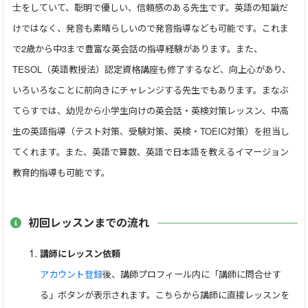
士をしていて、聡明で優しい、信頼感のある先生です。英語の知識だ
【レッスン内容】
けではなく、発音も素晴らしいので発音指導なども可能です。これま
一人ひとりの生徒様に合ったレッスンを行います。
で2歳から中3まで豊富な英会話の指導経験があります。また、
小学生は、保護者様にもご希望を伺い、学習歴や目標を確認
TESOL（英語教授法）認定資格講座も修了するなど、向上心があり、
しつつ、生徒様に合ったレッスンを提供していきます。教材
いろいろなことに前向きにチャレンジする先生でもあります。まなぶ
は、オンラインの無料サイトや、市販テキストを使用します
てらすでは、幼児から小学生向けの英会話・英検対策レッスン、中高
が、市販テキストは段階的に力がつくように構成されている
生の英語指導（テスト対策、受験対策、英検・TOEIC対策）を担当し
ため、こちらもおすすめしています。
てくれます。また、英語で算数、英語で日本語を教えるイマージョン
大人の方はTOEIC対策も対応できますので、ご希望の方はご
教育的指導も可能です。
相談下さい。（指定テキストあり）
以下、記載したレッスン内容は基本的なものです。特にご希
初回レッスンまでの流れ
望をお持ちでない場合は、このような内容を提案しておりま
す。ご希望がある場合は、早めにご相談いただけると大変助
講師にレッスン依頼
かります。
アカウント登録
後、講師プロフィール内に「講師に問合せす
対応可能な市販テキストは、以下に記載していますので、ご
る」ボタンが表示されます。こちらから講師に直接レッスンを
検討下さい。（市販テキスト使用の場合は、生徒様の方でも