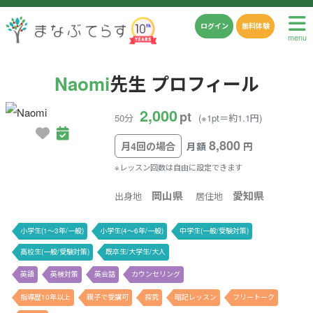
ログイン
無料体験
menu
Naomi
先生 プロフィール
2,000
pt
50分
(※1pt＝約1.1円)
8,800
月4回の場合
月額
円
※レッスン回数は自由に設定できます
岡山県
愛知県
出身地
居住地
小学生(1〜3年/一般)
小学生(4〜6年/一般)
中学生(一般/受験対策)
高校生(一般/受験対策)
既卒生/大学生/大人
英語
英検対策
英会話
カウンセリング
指導歴10年以上
親子で受講可
探究
暗記レッスン
フリートーク