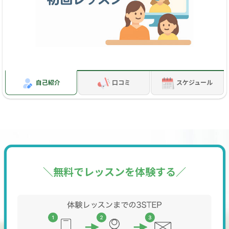
（OXFORD)
☆中学生：中学英語の基本を学びましょう！ 文法をメイ
ンにしつつ、習った内容で会話もできるようにしていきます。
以下の市販テキストをお薦めしています。
使用教材---「とってもやさしい英語 中学〇年 新装版」
自己紹介
口コミ
スケジュール
（旺文社）1~3年生まで
（小学生の中学英語の先取り学習にもGoodです。イラス
トが豊富で理解しやすいです。）
☆高校生：入試対策に、応用可能な力をつけていきましょ
う！ 語彙力をつけ、全文法をひととおり学ぶことを目して
＼無料でレッスンを体験する／
いきましょう。以下の市販テキストのどれかと、英語学習サイ
トを組み合わせたレッスンを、相談の上、提供していきま
す。
使用教材---
語彙-「DUO 3.0」（アイシーピー）