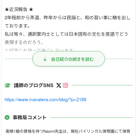
★近況報告 ★
2年程前から茶道、昨年からは民謡と、和の習い事に精を出し
ております。
私は常々、通訳案内士としては日本固有の文化を英語でどう
表現するのだろう、
と好奇心を持って過ごしています。
そこで、茶道や武士道など、日本文化について英語で書かれた
自己紹介の続きを読む
名著の購読レッスンを作ろうと
思い立ちました。興味がある方は、お気軽に内容をお問い合
わせ下さい。
講師のブログSNS
日本文化は英語を通すとまた違うテイストがあり、新鮮に感
https://www.manatera.com/blog/?p=2189
じられますよ。
【レッスン対象者】
事務局コメント
小学生～高校生
英検1級の資格を持つNaomi先生は、現在バイリンガル保育園にて保育
大人