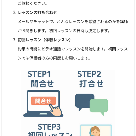
ご依頼ください。
ご用意いただく必要があります。）
レッスンの打ち合わせ
メールやチャットで、どんなレッスンを希望されるのかを講師
●英検対策講座：
がお聞きします。初回レッスンの日時も決定します。
初回レッスン（体験レッスン）
5級から準1級まで指導いたします。ご希望により、英作文
対策にも力を入れていきます。英検協会サイトの過去問や、
約束の時間にビデオ通話でレッスンを開始します。初回レッス
市販教材を使用します。
ンでは保護者の方の同席もお願いします。
使用教材---「英検〇級をひとつひとつわかりやすく」(学研)
（5級～準1級）
●英語力Build up講座：
☆小学生：英会話学習サイトや市販テキストを使用して、
楽しく会話や英文法を身につけていきます。
使用教材---こちらでご用意するフラッシュカード または英
語学習サイト、市販教材の場合は 「Let’s go（4th edition）」