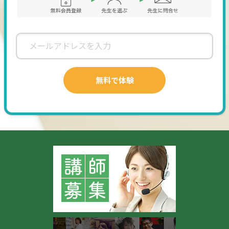
「英単語ピーナッツほどおいしいものはない」（南
雲堂）
文法-「高校総合英語 Harvest」（桐原書店）
「Basic Grammar in Use」「Grammar in Use
Intermediate」（CAMBRIDGE）
●発音講座：
単語の発音だけでなく、文単位のリンキング、アクセント、
イントネーションも習得していきましょう。
使用教材---
♪文字・単語のレベルで---「英語の発音が正しくなる
本」（ナツメ社）
♪文章のレベルでも---「DUO 3.0」（アイシーピー）
（高校英語講座で紹介しましたが、発音の練習にも良いテキ
ストです。）)