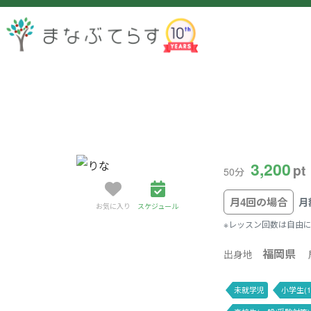
3,200
pt
50分
月4回の場合
月
お気に入り
スケジュール
※レッスン回数は自由
福岡県
出身地
未就学児
小学生(1