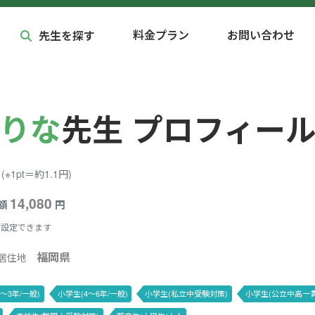
料金プラン
お問い合わせ
先生を探す
りな
先生 プロフィー
(※1pt＝約1.1円)
14,080
額
円
に設定できます
福岡県
居住地
〜3年/一般)
小学生(4〜6年/一般)
小学生(私立中受験対策)
小学生(公立中高一