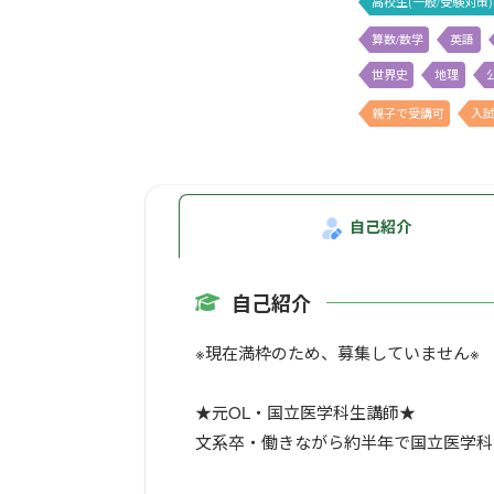
高校生(一般/受験対策)
算数/数学
英語
世界史
地理
親子で受講可
入試
自己紹介
自己紹介
※現在満枠のため、募集していません※
★元OL・国立医学科生講師★
文系卒・働きながら約半年で国立医学科