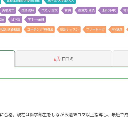
高校生(難関大受験対策)
既卒生/大学生/大人
英検対策
国語読解
作文/小論文
古典
語彙力/音読
理科(小中)
物
公民
日本語
マネー/金融
相談/進路相談
コーチング/勉強法
暗記レッスン
フリートーク
MY講座
口コミ
に合格。現在は医学部生をしながら週35コマ以上指導し、最短で