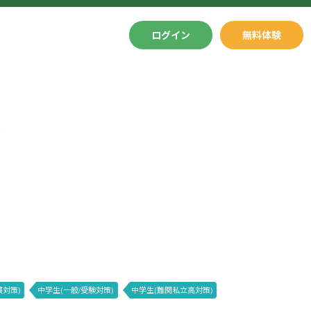
ログイン
無料体験
ル
貫対策)
中学生(一般/受験対策)
中学生(難関私立高対策)