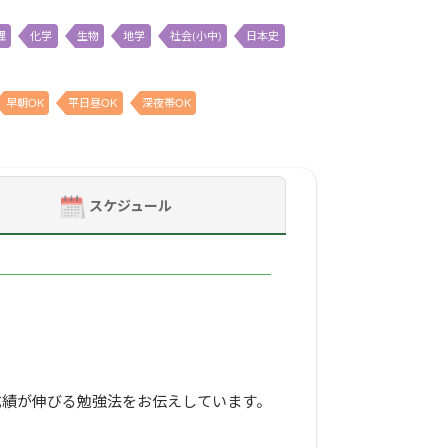
理
化学
生物
地学
社会(小中)
日本史
早朝OK
平日昼OK
深夜帯OK
スケジュール
成績が伸びる勉強法をお伝えしています。