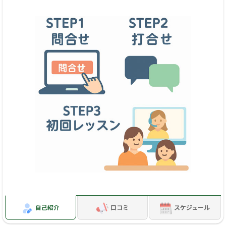
めご予約はご遠慮ください。
スポット受講は調整ができることもありますので、お気軽に
ご相談ください。
AM PM
月 予備校
火 予備校
水 予備校
木 予備校 16・17・18・19・20
金 予備校
自己紹介
口コミ
スケジュール