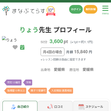
ログイン
無料体験
menu
りょう
先生 プロフィール
3,600
pt
50分
(※1pt＝約1.1円)
15,840
月4回の場合
月額
円
※レッスン回数は自由に設定できます
愛媛県
愛媛県
出身地
居住地
作文/小論文
生物
指導歴10年以上
親子で受講可
入試相談/進路相談
自己紹介
口コミ
スケジュール