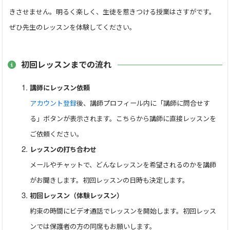
ると思っています。
きさせません。明るく楽しく、生徒を惹きつける授業はさすがです。
ぜひ先生のレッスンを体験してください。
３・最終的には個別指導に勝る学習はない！
一人一人の学習状況、現状の理解度、目標は当然違いま
初回レッスンまでの流れ
す。それを集団授業形式で進めていては弱点は弱点のままに
なってしまいすし、そしてさらに伸びる生徒の可能性も潰し
講師にレッスン依頼
てしまいます。私も一時は集団授業も経験しましたが、生徒
アカウント登録
後、講師プロフィール内に「講師に問合せす
一人一人の時間を無駄にしすぎていると感じ、個別指導、１
る」ボタンが表示されます。こちらから講師に直接レッスンを
対１指導にシフトしました。今のみなさんに合わせた、無駄
ご依頼ください。
のない学習を一緒に楽しく進めていきます！
レッスンの打ち合わせ
メールやチャットで、どんなレッスンを希望されるのかを講師
辛く苦しい勉強をするのは私も好きではありません。好き
がお聞きします。初回レッスンの日時も決定します。
なアーティストの話や学校のことなど色々と雑談もしながら一
初回レッスン（体験レッスン）
緒に楽しく学習をしていきましょう。よろしくお願いします。
約束の時間にビデオ通話でレッスンを開始します。初回レッス
○印の時間は定期受講されている生徒さんがいらっしゃるた
ンでは保護者の方の同席もお願いします。