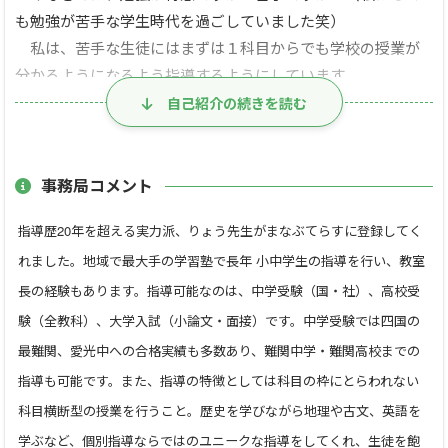
も勉強が苦手な学生時代を過ごしていました笑）
私は、苦手な生徒にはまずは１科目からでも学校の授業が
分かるようになるよう指導するようにしています。
学校や塾の集団授業形式は先生のペースまたはクラスで目立
自己紹介の続きを読む
つ生徒のペースで進んでしまいがちです。ですから一度分から
なくなってから自力でなんとかすることは非常に困難です。今
の学校の単元が分からない理由を探り、必要ならば前の学年
事務局コメント
に戻って必要な知識を身につけてから今の学習を始めます。
指導歴20年を超える実力派、りょう先生がまなぶてらすに登録してく
（この方法で生徒は飛躍的に伸びます。）
れました。地域で最大手の学習塾で長年 小中学生の指導を行い、教室
また、勉強が得意な生徒にはさらにハイレベルな問題を解
いてもらうという方法も勿論あるのですが、今起きている社
長の経験もあります。指導可能なのは、中学受験（国・社）、高校受
会的問題やニュースの情報収集能力の養成が必要だと思ってい
験（全教科）、大学入試（小論文・面接）です。中学受験では四国の
ます。（医学・歯学部受験をお考えの生徒さんは特
最難関、愛光中への合格実績も多数あり、難関中学・難関高校までの
に。。。）
指導も可能です。また、指導の特徴としては科目の枠にとらわれない
会社や公務員試験の面接を見据えると非常に重要なことな
科目横断型の授業を行うこと。歴史を学びながら地理や古文、英語を
ので学力の高い生徒さんにはとても有効な時間を持ってもらえ
学ぶなど、個別指導ならではのユニークな指導をしてくれ、生徒を飽