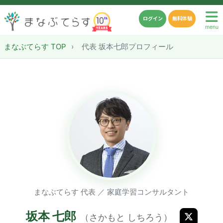
ログイン
無料体験
menu
まなぶてらす TOP
›
代表 坂本七郎プロフィール
まなぶてらす 代表 ／ 家庭学習コンサルタント
坂本 七郎
（さかもと しちろう）