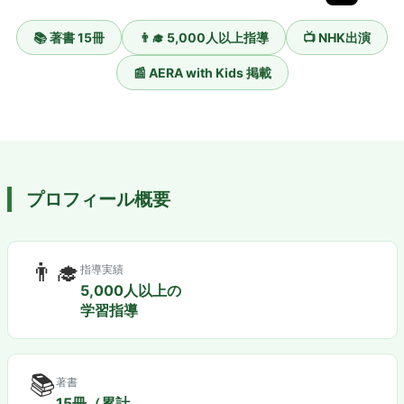
📚 著書 15冊
👨‍🎓 5,000人以上指導
📺 NHK出演
📰 AERA with Kids 掲載
プロフィール概要
👨‍🎓
指導実績
5,000人以上の
学習指導
📚
著書
15冊（累計