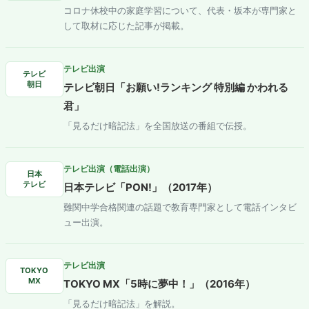
コロナ休校中の家庭学習について、代表・坂本が専門家と
して取材に応じた記事が掲載。
テレビ出演
テレビ
朝日
テレビ朝日「お願い!ランキング 特別編 かわれる
君」
「見るだけ暗記法」を全国放送の番組で伝授。
テレビ出演（電話出演）
日本
テレビ
日本テレビ「PON!」（2017年）
難関中学合格関連の話題で教育専門家として電話インタビ
ュー出演。
テレビ出演
TOKYO
MX
TOKYO MX「5時に夢中！」（2016年）
「見るだけ暗記法」を解説。