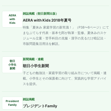
雑誌掲載（朝日新聞出版）
AERA
with
AERA with Kids 2018年夏号
Kids
特集「夏休み 家庭学習の新常識！」（P38〜6ページ）にて
まなぶてらす代表・坂本七郎が執筆・監修。夏休みのスケ
ジュール立案・苦手科目の克服・漢字の見るだけ暗記法・
市販問題集活用法を解説。
新聞掲載・連載
朝日
小学生
朝日小学生新聞
新聞
子どもの勉強法・家庭学習の取り組み方について掲載・連
載。小学生とその保護者に向けて、実践的な学習アドバイ
スを提供。
雑誌掲載
President
Family
プレジデントFamily