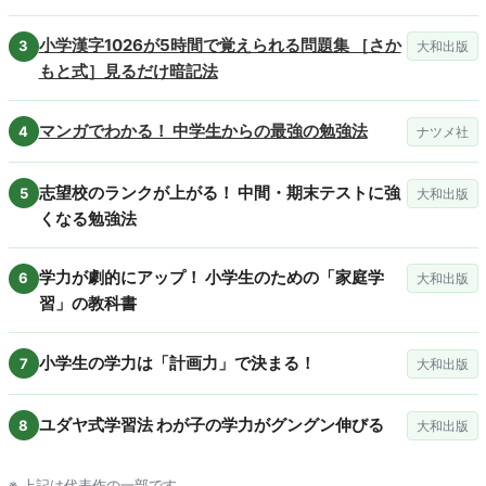
小学漢字1026が5時間で覚えられる問題集 ［さか
大和出版
もと式］見るだけ暗記法
マンガでわかる！ 中学生からの最強の勉強法
ナツメ社
志望校のランクが上がる！ 中間・期末テストに強
大和出版
くなる勉強法
学力が劇的にアップ！ 小学生のための「家庭学
大和出版
習」の教科書
小学生の学力は「計画力」で決まる！
大和出版
ユダヤ式学習法 わが子の学力がグングン伸びる
大和出版
※ 上記は代表作の一部です。