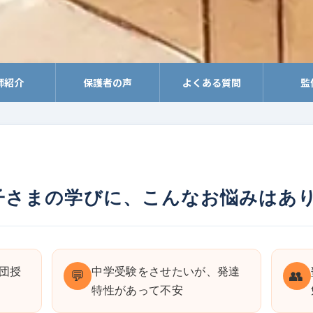
師紹介
保護者の声
よくある質問
監
子さまの学びに、こんなお悩みはあ
団授
中学受験をさせたいが、発達
💬
👥
特性があって不安