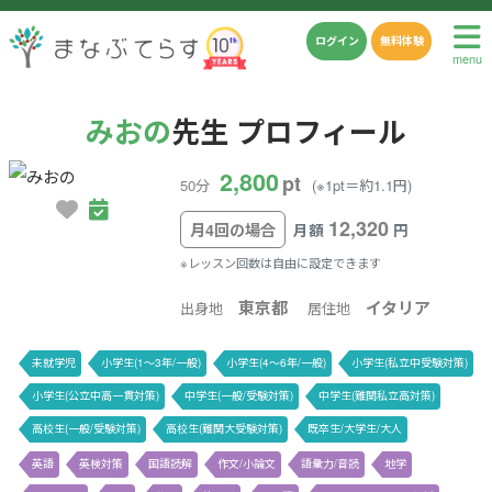
ログイン
無料体験
menu
みおの
先生 プロフィール
2,800
pt
50分
(※1pt＝約1.1円)
12,320
月4回の場合
月額
円
※レッスン回数は自由に設定できます
東京都
イタリア
出身地
居住地
未就学児
小学生(1〜3年/一般)
小学生(4〜6年/一般)
小学生(私立中受験対策)
小学生(公立中高一貫対策)
中学生(一般/受験対策)
中学生(難関私立高対策)
高校生(一般/受験対策)
高校生(難関大受験対策)
既卒生/大学生/大人
英語
英検対策
国語読解
作文/小論文
語彙力/音読
地学