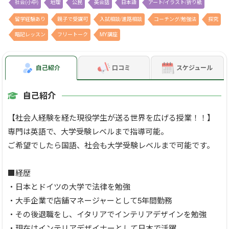
社会(小中)
地理
公民
英会話
日本語
アート/イラスト/折り紙
留学経験あり
親子で受講可
入試相談/進路相談
コーチング/勉強法
探究
暗記レッスン
フリートーク
MY講座
自己紹介
口コミ
スケジュール
自己紹介
【社会人経験を経た現役学生が送る世界を広げる授業！！】
専門は英語で、大学受験レベルまで指導可能。
ご希望でしたら国語、社会も大学受験レベルまで可能です。
■経歴
・日本とドイツの大学で法律を勉強
・大手企業で店舗マネージャーとして5年間勤務
・その後退職をし、イタリアでインテリアデザインを勉強
・現在はインテリアデザイナーとして日本で活躍