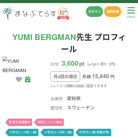
ログイン
無料体験
menu
YUMI BERGMAN
先生 プロフィ
ール
3,600
pt
50分
(※1pt＝約1.1円)
15,840
月4回の場合
月額
円
※レッスン回数は自由に設定できます
愛知県
出身地
スウェーデン
居住地
新規生徒募集中
初回レッスン無料
小学生(1〜3年/一般)
小学生(4〜6年/一般)
中学生(一般/受験対策)