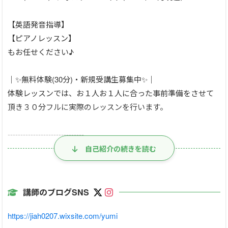
【英語発音指導】
【ピアノレッスン】
もお任せください♪
｜✨無料体験(30分)・新規受講生募集中✨｜
体験レッスンでは、お１人お１人に合った事前準備をさせて
頂き３０分フルに実際のレッスンを行います。
------------------------------
⏰レッスン可能日時⏰
自己紹介の続きを読む
日本時間 ・15時半～深夜1時半頃（夏季）
・16時半～深夜２時半頃（冬季）
・週末は応相談
講師のブログSNS
・海外在住で時差のある生徒さんのご対応も可能です。
https://jiah0207.wixsite.com/yumi
※対応不可能な時がございますので、出来るだけ当日のご予約