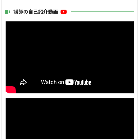
講師の自己紹介動画
------------------------------------
【レッスンの特徴】
✨✨個々にあったその生徒さんだけの完全オーダーメイドレッ
スンを提供しています✨✨
■お子様１人１人の「興味」「目標」「個性」「性格」に合
わせ、海外で人種年齢を問わず世界中の様々な文化と言語の
生徒さん300名以上に歌とイラストを指導してた豊富な経験で
【世界レベルの内容】を、易しく生徒さん達の目線に合わせ
楽しく指導させて頂きます。
■歌や絵を通じて、お子様の性格に合わせ、楽しみながら自
分に自信を持って成長するお手伝いをさせて頂き、また、レッ
スンで私からの声かけやレベルの上達を通し「自己肯定感」