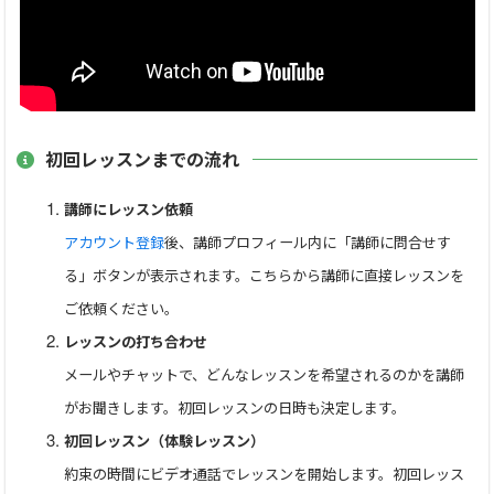
を高めるお手伝いもさせて頂きます。
■今まで指導させて頂いた生徒さんは、下は５歳～上は７２
歳までと年齢や個性も幅広いです。
■自身も６歳児のママをしています。お子様の対応にも好評
初回レッスンまでの流れ
を頂いています。
■恥ずかしがりやでシャイな生徒さんもお任せください＾＾
講師にレッスン依頼
アカウント登録
後、講師プロフィール内に「講師に問合せす
る」ボタンが表示されます。こちらから講師に直接レッスンを
初めてのレッスンの前には、お１人お１人事前ヒアリングを
ご依頼ください。
しっかり行い、レッスン時間を最大限に活かします！
レッスンの打ち合わせ
メールやチャットで、どんなレッスンを希望されるのかを講師
がお聞きします。初回レッスンの日時も決定します。
--------------------------------
初回レッスン（体験レッスン）
約束の時間にビデオ通話でレッスンを開始します。初回レッス
こんなお子様に…