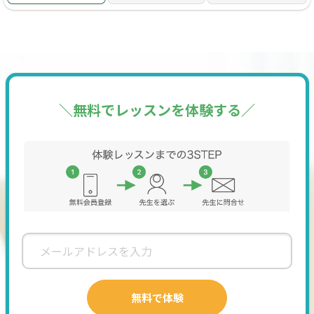
・キャラクターの描き方や基礎を学びたい
・描くのが苦手なパーツを上手に描けるコツが知りたい
・デジタル（iPadやタブレット等）でお絵描きしてみたい
・お絵描きソフトの色んな機能を使ってみたい（便利な機能
が沢山あります！）
＼無料でレッスンを体験する／
・色塗りが上手になりたい（陰影やハイライト、パーツごと
の塗り分け方）
・アナログの画材で上手に描けるようになりたい（コピック
や色鉛筆など）
・絵の上達を通じて日々をより充実したものにしたい
etc......
【他にも音楽では…】
・楽譜を読めるようになりたい
・ピアノを練習したい（ピアノ講師もしております。ピアノ初