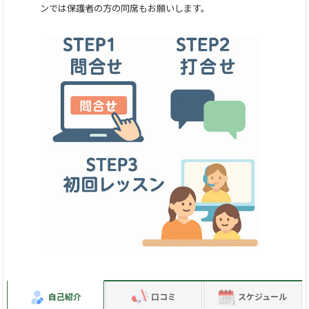
【ボーカルレッスン（ボイトレ）】
ンでは保護者の方の同席もお願いします。
・声の出し方を楽しく学びたい
・自分の良いところを知りたい
・歌が上手になりたい
・声を出すことを通じて、自分の事を好きになり自信を持ち
たい
・高音や低音、自分が出せない音を出せるようになりたい
・オーディションやミュージカル出演対策
・歌い手や、歌ってみた系Vtuberを目指している
・英語の歌を歌ってみたい（発音＆歌唱指導）
etc....
【イラストレッスン】
（https://jiah.mystrikingly.com/ イラストのポートフォリオで
す）
・絵を描くことが大好き
自己紹介
口コミ
スケジュール
・好きなアニメやキャラクターがいる