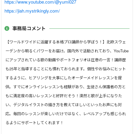
はお控え下さい。
https://www.youtube.com/@yumi027
※１日にMAX２～３件までお受けしています。それを超えると
https://jiah.mystrikingly.com/
枠を閉めますので、お早目のご予約をお勧め致します。
事務局コメント
✅講師のタイムゾーンは日本時間－７時間（夏）、－８時間
（冬）です。
【ワールドワイドに活躍する本格プロ講師から学ぼう！】北欧スウェ
✅お問い合わせのお返事は可能な限り早急に致しますが、タイ
ーデンから明るくパワーをお届け。国内外で活動されており、YouTube
ミングにより時差の関係でお時間頂く場合がございますので
にアップされている歌の動画やポートフォリオは圧巻の一言！講師歴
ご了承ください。
も25年と指導することにも慣れておられます。個性やお悩みにヒット
するように、ヒアリングを大事にしたオーダーメイドレッスンを提
------------------------------------
供。すでにオンラインレッスンも経験があり、生徒さん保護者の方と
もに満足度の高いレッスンと好評だそう！漠然と歌が上手になりた
「講師について」
い、デジタルイラストの描き方を教えてほしいといったお声にも対
【歌】 https://jiah0207.wixsite.com/yumi （HP）
応。毎回のレッスンが楽しいだけではなく、レベルアップも感じられ
【歌】 https://www.youtube.com/@yumi027 （YouTube）
【イラスト】 https://soakyourheat.wixsite.com/yumi（ポート
るようにサポートしてくれます！
フォリオ）