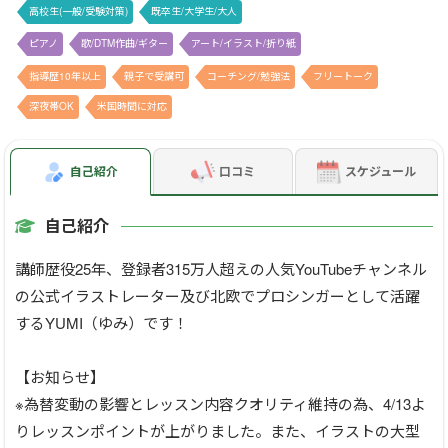
高校生(一般/受験対策)
既卒生/大学生/大人
ピアノ
歌/DTM作曲/ギター
アート/イラスト/折り紙
指導歴10年以上
親子で受講可
コーチング/勉強法
フリートーク
深夜帯OK
米国時間に対応
自己紹介
口コミ
スケジュール
自己紹介
講師歴役25年、登録者315万人超えの人気YouTubeチャンネル
の公式イラストレーター及び北欧でプロシンガーとして活躍
するYUMI（ゆみ）です！
【お知らせ】
※為替変動の影響とレッスン内容クオリティ維持の為、4/13よ
りレッスンポイントが上がりました。また、イラストの大型