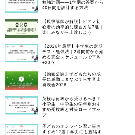
勉強計画——1学期の答案から
40日間を設計する方法
【現役講師が解説】ピアノ初
心者の効率的な練習方法7選｜
楽しみながら上達しよう
【2026年最新】中学生の定期
テスト勉強法｜2週間前から始
める完全スケジュールで平均
+20点
【動画公開】子どもたちの成
長に感動…まなぶてらす音楽
発表会2026
英検は何級から受けるべき？
小学生・中学生の学年別おす
すめ受験級と対策ロードマッ
プ
子どものオンライン習い事お
すすめ12選｜学力にも直結す