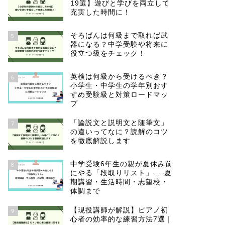
19選】遊びと学びを両立して
充実した時間に！
そろばんは何級まで取れば武
5
器になる？中学受験や将来に
役立つ級をチェック！
英検は何級から受けるべき？
6
小学生・中学生の学年別おす
すめ受験級と対策ロードマッ
プ
「論説文と説明文と随筆文」
7
の違いってなに？読解のコツ
を徹底解説します
中学受験6年生の親が夏休み前
8
にやる「段取りリスト」──夏
期講習・生活時間・志望校・
体調まで
【現役講師が解説】ピアノ初
9
心者の効率的な練習方法7選｜