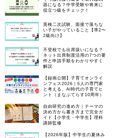
器になる？中学受験や将来に
役立つ級をチェック！
英検二次試験、面接で落ちな
い子がやっていること【準2〜
2級向け】
不登校でも出席扱いになる？
ネット出席制度活用の7つの要
件と申請手順をわかりやすく
解説
【録画公開】子育てオンライ
ンフェス2026｜5人の専門家
と考える、AI時代の子育てヒ
ント（まなぶてらす10周年）
自由研究の進め方｜テーマの
決め方から書き方まで完全ガ
イド【小学生・中学生】理科
講師監修
【2026年版】中学生の夏休み