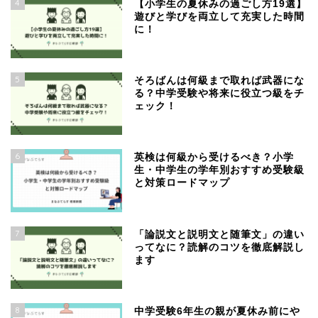
4
【小学生の夏休みの過ごし方19選】
遊びと学びを両立して充実した時間
に！
5
そろばんは何級まで取れば武器にな
る？中学受験や将来に役立つ級をチ
ェック！
6
英検は何級から受けるべき？小学
生・中学生の学年別おすすめ受験級
と対策ロードマップ
7
「論説文と説明文と随筆文」の違い
ってなに？読解のコツを徹底解説し
ます
8
中学受験6年生の親が夏休み前にや