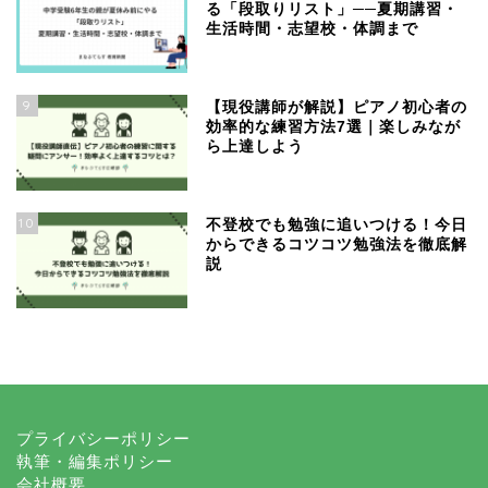
る「段取りリスト」──夏期講習・
生活時間・志望校・体調まで
9
【現役講師が解説】ピアノ初心者の
効率的な練習方法7選｜楽しみなが
ら上達しよう
10
不登校でも勉強に追いつける！今日
からできるコツコツ勉強法を徹底解
説
プライバシーポリシー
執筆・編集ポリシー
会社概要