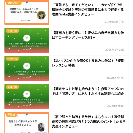
講師ブログ
「直前でも、来てください」——カナダ在住7年、
帰国子女受験と英語の本気勝負に全力で伴走する
理由|Waka先生インタビュー
2026年6月27日
メルマガ
【計画力を磨く夏に！】夏休みの自学自習力を伸
ばすコーチングサービスHS＋
2026年6月22日
メルマガ
【1レッスンから受講OK】夏休みに伸ばす『短期
レッスン』特集
2026年6月12日
メルマガ
【期末テスト対策を始めよう！】点数アップのカ
ギは「間違い方」にあり！おすすめ講師もご紹介
2026年6月8日
不登校
「家で黙々と勉強する学校」はもう古い！通信制
高校の特性別選び方と3つの確認ポイント｜たまき
先生インタビュー