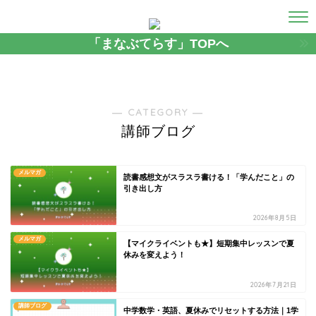
「まなぶてらす」TOPへ
― CATEGORY ―
講師ブログ
メルマガ
読書感想文がスラスラ書ける！「学んだこと」の
引き出し方
2026年8月5日
メルマガ
【マイクライベントも★】短期集中レッスンで夏
休みを変えよう！
2026年7月21日
講師ブログ
中学数学・英語、夏休みでリセットする方法｜1学