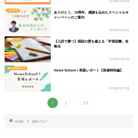
2026年5月30日
メルマガ
ありがとう、10周年。感謝を込めたスペシャルキ
ャンペーンのご案内
2026年5月28日
講師ブログ
【入試で勝つ】国語の壁を越える「学習語彙」攻
略法
2026年5月16日
HomeSchool＋
Home School＋実践レポート【発達特性編】
2026年5月15日
...
1
2
23
HOME
講師ブログ