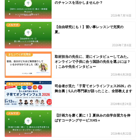
のチャンスを活かしませんか？
2026年7月16日
メルマガ
【自由研究にも！】習い事レッスンで充実の
夏。
2026年7月6日
まなぶてらす活用法
取材担当の先生に、逆にインタビューしてみた。
オンラインで子供に合う国語の先生を選ぶには？
｜こみや先生インタビュー
2026年6月28日
まなぶてらす活用法
司会者が見た「子育てオンラインフェス2026」の
舞台裏｜5人の専門家が語ったこと、全部教えます
2026年6月24日
メルマガ
【計画力を磨く夏に！】夏休みの自学自習力を伸
ばすコーチングサービスHS＋
2026年6月22日