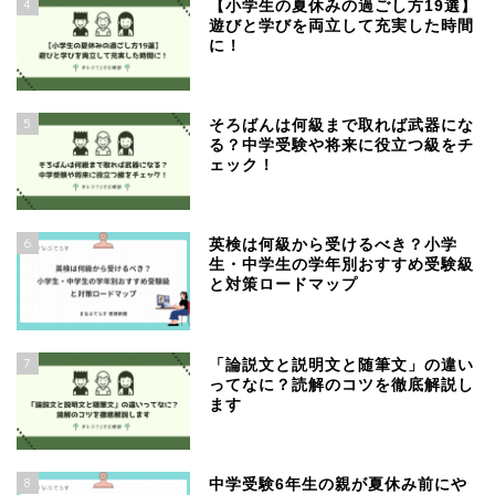
4
【小学生の夏休みの過ごし方19選】
遊びと学びを両立して充実した時間
に！
5
そろばんは何級まで取れば武器にな
る？中学受験や将来に役立つ級をチ
ェック！
6
英検は何級から受けるべき？小学
生・中学生の学年別おすすめ受験級
と対策ロードマップ
7
「論説文と説明文と随筆文」の違い
ってなに？読解のコツを徹底解説し
ます
8
中学受験6年生の親が夏休み前にや