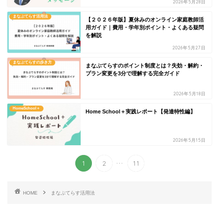
2026年5月28日
まなぶてらす活用法
【２０２６年版】夏休みのオンライン家庭教師活
用ガイド｜費用・学年別ポイント・よくある疑問
を解説
2026年5月27日
まなぶてらすの歩き方
まなぶてらすのポイント制度とは？失効・解約・
プラン変更を3分で理解する完全ガイド
2026年5月18日
HomeSchool＋
Home School＋実践レポート【発達特性編】
2026年5月15日
...
1
2
11
HOME
まなぶてらす活用法