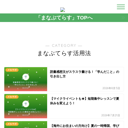
「まなぶてらす」TOPへ
― CATEGORY ―
まなぶてらす活用法
メルマガ
読書感想文がスラスラ書ける！「学んだこと」の
引き出し方
2026年8月5日
メルマガ
【マイクライベントも★】短期集中レッスンで夏
休みを変えよう！
2026年7月21日
メルマガ
【海外にお住まいの方向け】夏の一時帰国、学び