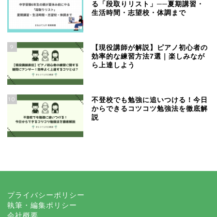
る「段取りリスト」──夏期講習・
生活時間・志望校・体調まで
9
【現役講師が解説】ピアノ初心者の
効率的な練習方法7選｜楽しみなが
ら上達しよう
10
不登校でも勉強に追いつける！今日
からできるコツコツ勉強法を徹底解
説
プライバシーポリシー
執筆・編集ポリシー
会社概要