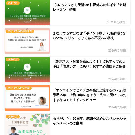
メルマガ
【1レッスンから受講OK】夏休みに伸ばす『短期
レッスン』特集
2026年6月12日
まなぶてらすの歩き方
まなぶてらすはなぜ「ポイント制」？月謝制にな
い5つのメリットとよくある不安への答え
2026年6月8日
メルマガ
【期末テスト対策を始めよう！】点数アップのカ
ギは「間違い方」にあり！おすすめ講師もご紹介
2026年6月8日
まなぶてらす活用法
「オンラインでピアノは本当に上達するの？」指
導歴25年・上海10年のきょうこ先生に聞いてみた
｜まなぶてらすインタビュー
2026年6月6日
メルマガ
ありがとう、10周年。感謝を込めたスペシャルキ
ャンペーンのご案内