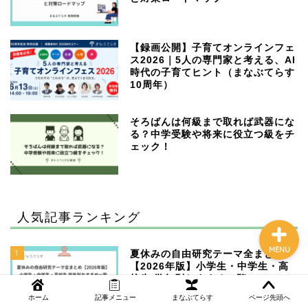
【録画公開】子育てオンラインフェ
NEWS
ス2026｜5人の専門家と考える、AI
時代の子育てヒント（まなぶてらす
10周年）
まなぶてらす活用法
そろばんは何級まで取れば武器にな
教育コラム
る？中学受験や将来に役立つ級をチ
ェック！
講師ブログ
人気記事ランキング
MENU
1
夏休みの自由研究テーマ全まとめ
【2026年版】小学生・中学生・高
校生 学年別おすすめ一覧
ホーム
記事メニュー
まなぶてらす
ページ先頭へ