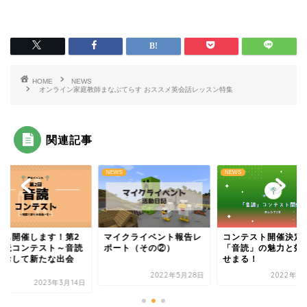
HOME
NEWS
オンライン家庭教師まなぶてらす おススメ英会話レッスン特集
関連記事
S
NEWS
NEWS
年も開催します！第2
マイクライベント報告レ
コンテスト開催決定
音読コンテスト～音読
ポート（その②）
「音読」の魅力と効
とおして新たな出会
せまる！
.
2022年5月28日
2022年3
2023年3月14日