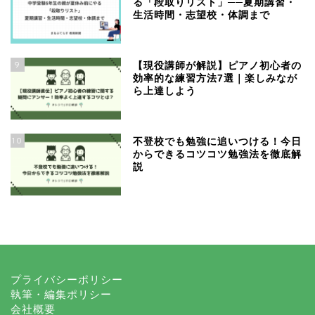
る「段取りリスト」──夏期講習・
生活時間・志望校・体調まで
9
【現役講師が解説】ピアノ初心者の
効率的な練習方法7選｜楽しみなが
ら上達しよう
10
不登校でも勉強に追いつける！今日
からできるコツコツ勉強法を徹底解
説
プライバシーポリシー
執筆・編集ポリシー
会社概要