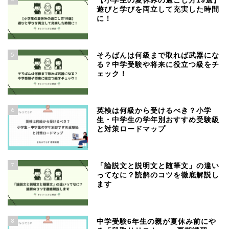
【小学生の夏休みの過ごし方19選】
遊びと学びを両立して充実した時間
に！
5
そろばんは何級まで取れば武器にな
る？中学受験や将来に役立つ級をチ
ェック！
6
英検は何級から受けるべき？小学
生・中学生の学年別おすすめ受験級
と対策ロードマップ
7
「論説文と説明文と随筆文」の違い
ってなに？読解のコツを徹底解説し
ます
8
中学受験6年生の親が夏休み前にや