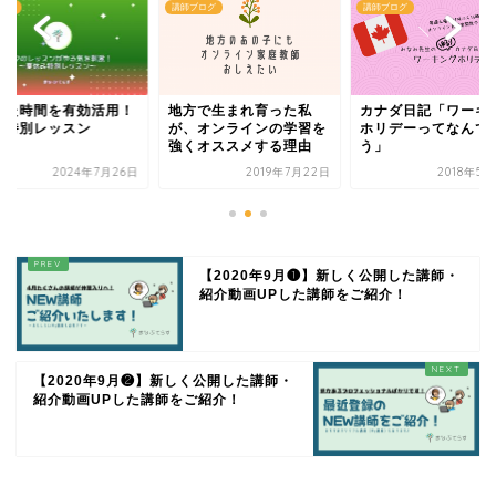
マガ
講師ブログ
講師ブログ
いた時間を有効活用！
地方で生まれ育った私
カナダ日記「ワーキ
の特別レッスン
が、オンラインの学習を
ホリデーってなんで
強くオススメする理由
う」
2024年7月26日
2019年7月22日
2018年5
【2020年9月❶】新しく公開した講師・
紹介動画UPした講師をご紹介！
【2020年9月❷】新しく公開した講師・
紹介動画UPした講師をご紹介！