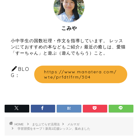
こみや
小中学生の国数社理・作文を指導しています。 レッス
ンにておすすめの本などもご紹介♪ 最近の癒しは、愛猫
「すーちゃん」と遊ぶ（遊んでもらう）こと。
BLO
https://www.manatera.com/
G：
wte/prfdtlfrm/304
HOME
まなぶてらす活用法
メルマガ
学習習慣をキープ！新高1応援レッスン、集めました