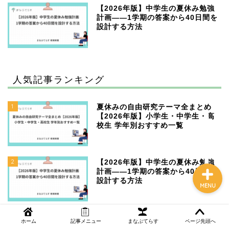
【2026年版】中学生の夏休み勉強
計画——1学期の答案から40日間を
設計する方法
NEWS
まなぶてらす活用法
人気記事ランキング
教育コラム
1
夏休みの自由研究テーマ全まとめ
【2026年版】小学生・中学生・高
校生 学年別おすすめ一覧
講師ブログ
2
【2026年版】中学生の夏休み勉強
計画——1学期の答案から40日間を
設計する方法
MENU
3
自由研究の進め方｜テーマの決め方
ホーム
記事メニュー
まなぶてらす
ページ先頭へ
から書き方まで完全ガイド【小学