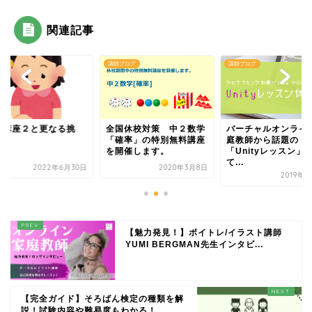
関連記事
ばん
講師ブログ
講師ブログ
算講座２と更なる挑
全国休校対策 中２数学
バーチャルオンライ
！
「確率」の特別無料講座
庭教師から話題の
を開催します。
「Unityレッスン」
て...
2022年6月30日
2020年3月8日
2019年
【魅力発見！】ボイトレ/イラスト講師
YUMI BERGMAN先生インタビ...
【完全ガイド】そろばん検定の種類を解
説！試験内容や難易度もわかる！