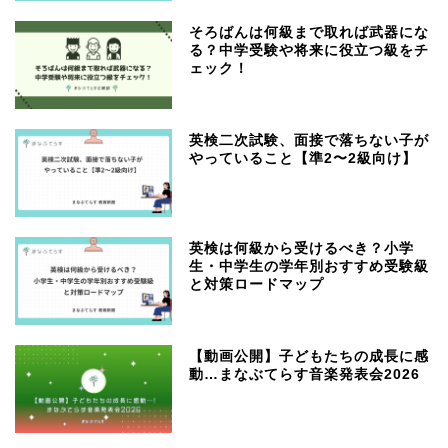
そろばんは何級まで取れば武器にな
る？中学受験や将来に役立つ級をチ
ェック！
英検二次試験、面接で落ちない子が
やっていること【準2〜2級向け】
英検は何級から受けるべき？小学
生・中学生の学年別おすすめ受験級
と対策ロードマップ
【動画公開】子どもたちの成長に感
動…まなぶてらす音楽発表会2026