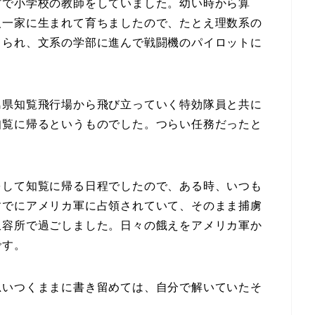
村で小学校の教師をしていました。幼い時から算
人一家に生まれて育ちましたので、たとえ理数系の
てられ、文系の学部に進んで戦闘機のパイロットに
島県知覧飛行場から飛び立っていく特効隊員と共に
知覧に帰るというものでした。つらい任務だったと
をして知覧に帰る日程でしたので、ある時、いつも
すでにアメリカ軍に占領されていて、そのまま捕虜
収容所で過ごしました。日々の餓えをアメリカ軍か
です。
思いつくままに書き留めては、自分で解いていたそ