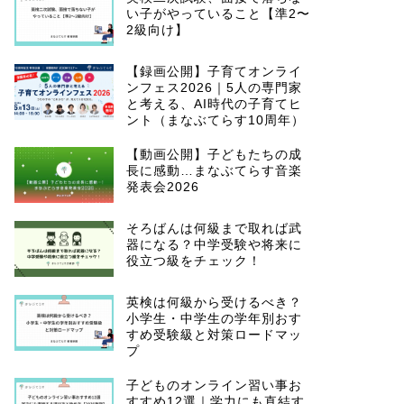
い子がやっていること【準2〜
2級向け】
【録画公開】子育てオンライ
ンフェス2026｜5人の専門家
と考える、AI時代の子育てヒ
ント（まなぶてらす10周年）
【動画公開】子どもたちの成
長に感動…まなぶてらす音楽
発表会2026
そろばんは何級まで取れば武
器になる？中学受験や将来に
役立つ級をチェック！
英検は何級から受けるべき？
小学生・中学生の学年別おす
すめ受験級と対策ロードマッ
プ
子どものオンライン習い事お
すすめ12選｜学力にも直結す