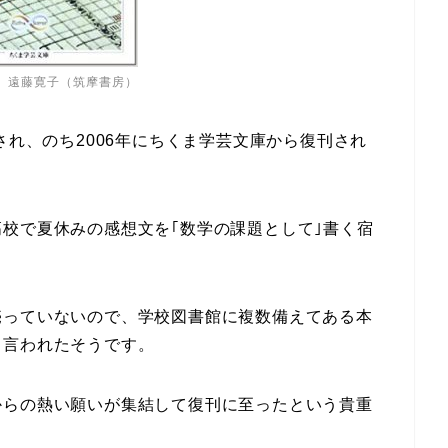
』遠藤寛子（筑摩書房）
され、のち2006年にちくま学芸文庫から復刊され
校で夏休みの感想文を｢数学の課題として｣書く宿
売っていないので、学校図書館に複数備えてある本
ら言われたそうです。
からの熱い願いが集結して復刊に至ったという貴重