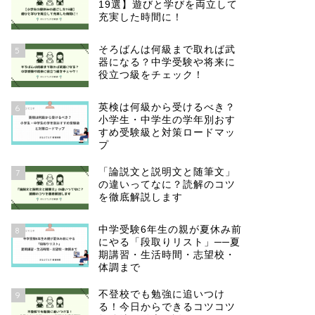
19選】遊びと学びを両立して
充実した時間に！
そろばんは何級まで取れば武
5
器になる？中学受験や将来に
役立つ級をチェック！
英検は何級から受けるべき？
6
小学生・中学生の学年別おす
すめ受験級と対策ロードマッ
プ
「論説文と説明文と随筆文」
7
の違いってなに？読解のコツ
を徹底解説します
中学受験6年生の親が夏休み前
8
にやる「段取りリスト」──夏
期講習・生活時間・志望校・
体調まで
不登校でも勉強に追いつけ
9
る！今日からできるコツコツ