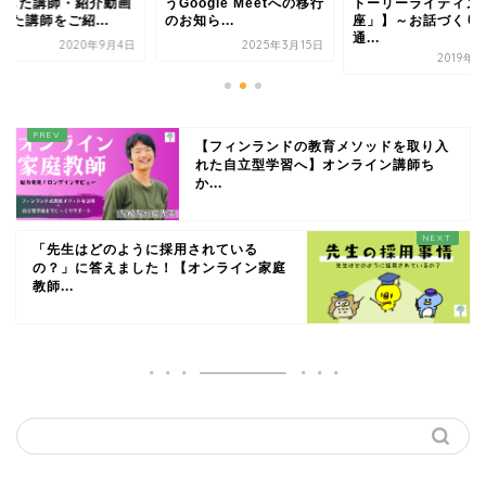
開した講師・紹介動画
うGoogle Meetへの移行
トーリーライティン
した講師をご紹...
のお知ら...
座」】～お話づくり
通...
2020年9月4日
2025年3月15日
2019年
【フィンランドの教育メソッドを取り入
れた自立型学習へ】オンライン講師ち
か...
「先生はどのように採用されている
の？」に答えました！【オンライン家庭
教師...