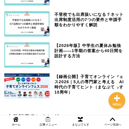
不登校でも出席扱いになる？ネット
出席制度活用の7つの要件と申請手
NEWS
順をわかりやすく解説
まなぶてらす活用法
【2026年版】中学生の夏休み勉強
計画——1学期の答案から40日間を
教育コラム
設計する方法
講師ブログ
【録画公開】子育てオンラインフェ
ス2026｜5人の専門家と考える、AI
時代の子育てヒント（まなぶてらす
10周年）
MENU
人気記事ランキング
ホーム
記事メニュー
まなぶてらす
ページ先頭へ