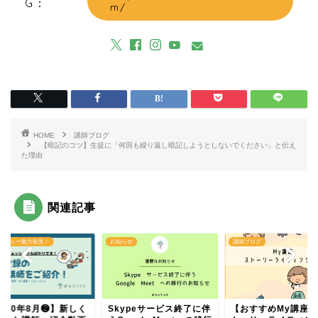
G：
m/
HOME
講師ブログ
【暗記のコツ】生徒に「何回も繰り返し暗記しようとしないでください」と伝え
た理由
関連記事
タビュー魅力発見！
お知らせ
講師ブログ
2020年8月❷】新しく
Skypeサービス終了に伴
【おすすめMy講座「