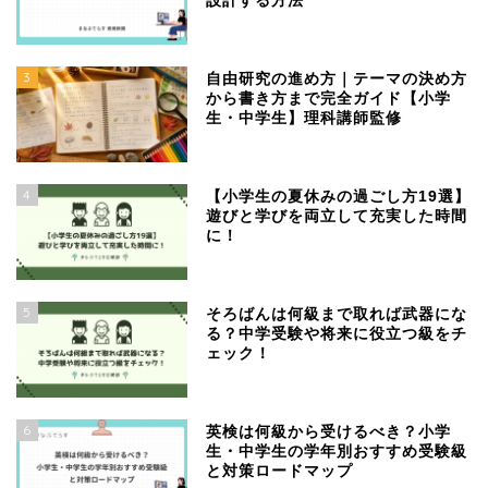
設計する方法
3
自由研究の進め方｜テーマの決め方
から書き方まで完全ガイド【小学
生・中学生】理科講師監修
4
【小学生の夏休みの過ごし方19選】
遊びと学びを両立して充実した時間
に！
5
そろばんは何級まで取れば武器にな
る？中学受験や将来に役立つ級をチ
ェック！
6
英検は何級から受けるべき？小学
生・中学生の学年別おすすめ受験級
と対策ロードマップ