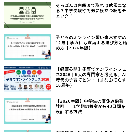
そろばんは何級まで取れば武器にな
る？中学受験や将来に役立つ級をチ
ェック！
子どものオンライン習い事おすすめ
12選｜学力にも直結する選び方と始
め方【2026年版】
【録画公開】子育てオンラインフェ
ス2026｜5人の専門家と考える、AI
時代の子育てヒント（まなぶてらす
10周年）
【2026年版】中学生の夏休み勉強
計画——1学期の答案から40日間を
設計する方法