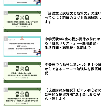
7
「論説文と説明文と随筆文」の違い
ってなに？読解のコツを徹底解説し
ます
8
中学受験6年生の親が夏休み前にや
る「段取りリスト」──夏期講習・
生活時間・志望校・体調まで
9
不登校でも勉強に追いつける！今日
からできるコツコツ勉強法を徹底解
説
10
【現役講師が解説】ピアノ初心者の
効率的な練習方法7選｜楽しみなが
ら上達しよう