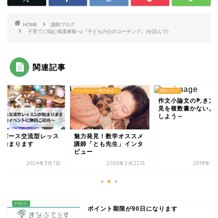
HOME
講師ブログ
子育てに悩む保護者様へ(『子どもの心のコーチング』)を読んで)
関連記事
ント
インタビュー魅力発見！
講師ブログ
作文小論文の書き方
見を複数書かないよ
しよう～
タバース交流型レッス
魅力発見！数学オススメ
が始まります
講師「とも先生」インタ
ビュー
2024年3月7日
2020年2月22日
2018年3
ポイント期限が90日になります