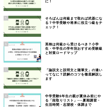
に！
5
そろばんは何級まで取れば武器にな
る？中学受験や将来に役立つ級をチ
ェック！
6
英検は何級から受けるべき？小学
生・中学生の学年別おすすめ受験級
と対策ロードマップ
7
「論説文と説明文と随筆文」の違い
ってなに？読解のコツを徹底解説し
ます
8
中学受験6年生の親が夏休み前にや
る「段取りリスト」──夏期講習・
生活時間・志望校・体調まで