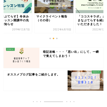
まなぶてらす】冬休み
マイクライベント報告
「ココスキラボ」さ
別レッスン開講中の先
（その④）
まなぶてらすを紹介
のお知らせ
いただきました！
2019年12月7日
2022年6月10日
2022年12月
暗記攻略・・・「思い出」にして、一瞬
で覚えてしまおう！
オススメブログ記事をご紹介します。