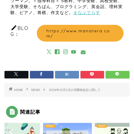
ツーマン。＜指導科目＞ 5教科、中学受験、高校受験、
大学受験、そろばん、プログラミング、英会話、理科実
験、ピアノ、将棋、作文など。
まなぶてらす
BLO
https://www.manatera.co
G：
m/
HOME
NEWS
2019年10月1日の消費税改定に関して
関連記事
S
NEWS
NEWS