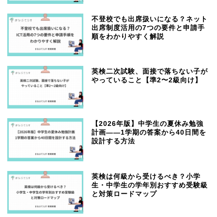
不登校でも出席扱いになる？ネット
出席制度活用の7つの要件と申請手
順をわかりやすく解説
英検二次試験、面接で落ちない子が
やっていること【準2〜2級向け】
【2026年版】中学生の夏休み勉強
計画——1学期の答案から40日間を
設計する方法
英検は何級から受けるべき？小学
生・中学生の学年別おすすめ受験級
と対策ロードマップ