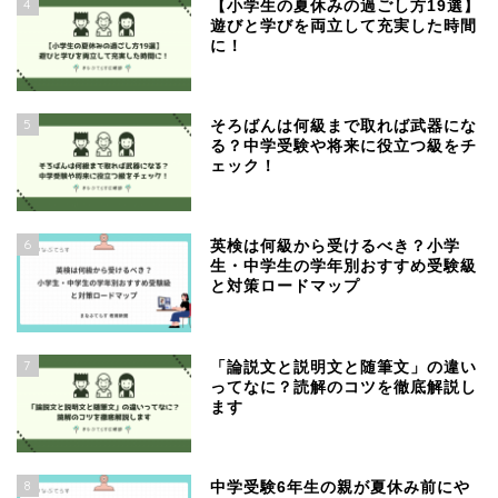
4
【小学生の夏休みの過ごし方19選】
遊びと学びを両立して充実した時間
に！
5
そろばんは何級まで取れば武器にな
る？中学受験や将来に役立つ級をチ
ェック！
6
英検は何級から受けるべき？小学
生・中学生の学年別おすすめ受験級
と対策ロードマップ
7
「論説文と説明文と随筆文」の違い
ってなに？読解のコツを徹底解説し
ます
8
中学受験6年生の親が夏休み前にや