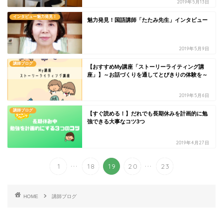
2019年5月13日
インタビュー魅力発見！
魅力発見！国語講師「たたみ先生」インタビュー
2019年5月9日
講師ブログ
【おすすめMy講座「ストーリーライティング講
座」】～お話づくりを通してとびきりの体験を～
2019年5月6日
講師ブログ
【すぐ読める！】だれでも長期休みを計画的に勉
強できる大事なコツ3つ
2019年4月27日
...
...
1
18
19
20
23
HOME
講師ブログ