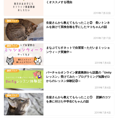
くオススメする理由
2019年7月22日
講師ブログ
生徒さんから教えてもらったこと② 長いトンネ
ルを抜けて英検合格を手にしたマコちゃんの話
2019年7月17日
講師ブログ
まなぶてらすネットで自習室～ただいまミッショ
ンウィ～ク実施中～
2019年7月6日
講師ブログ
バーチャルオンライン家庭教師から話題の「Unity
レッスン」受けてみた～プログラミング知識ゼロ
からのレッスン体験記③～
2019年7月6日
講師ブログ
生徒さんから教えてもらったこと① 読解のコツ
を身に付けた中学生Cちゃんの話
2019年7月4日