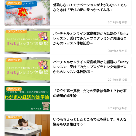
講師ブログ
勉強しない！モチベーションが上がらない！そん
なときは「子供の夢に乗っかってみる」
2019年6月28日
プログラミング
バーチャルオンライン家庭教師から話題の「Unity
レッスン」受けてみた～プログラミング知識ゼロ
からのレッスン体験記②～
2019年6月24日
講師ブログ
バーチャルオンライン家庭教師から話題の「Unity
レッスン」受けてみた～プログラミング知識ゼロ
からのレッスン体験記①～
2019年6月10日
講師ブログ
「公立中高一貫校」だけの受験は危険！？わが家
の経済的進学論
2019年5月16日
講師ブログ
いつもちょっとしたところで点を落とす…そんな
悩みを吹き飛ばそう！