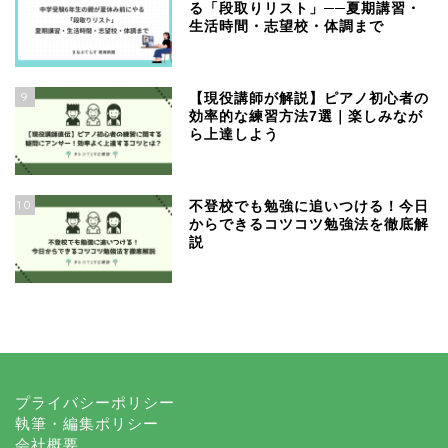
る「段取りリスト」──夏期講習・
生活時間・志望校・体調まで
9
【現役講師が解説】ピアノ初心者の
効率的な練習方法7選｜楽しみなが
ら上達しよう
10
不登校でも勉強に追いつける！今日
からできるコツコツ勉強法を徹底解
説
プライバシーポリシー
執筆・編集ポリシー
会社概要