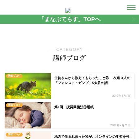
「まなぶてらす」TOPへ
― CATEGORY ―
講師ブログ
講師ブログ
生徒さんから教えてもらったこと③ 友達０人の
「フォレスト・ガンプ」S太君の話
2019年8月1日
講師ブログ
第1回・疲労回復法①睡眠
2019年7月31日
講師ブログ
地方で生まれ育った私が、オンラインの学習を強