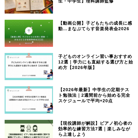
生・中学生】理科講師監修
【動画公開】子どもたちの成長に感
動…まなぶてらす音楽発表会2026
子どものオンライン習い事おすすめ
12選｜学力にも直結する選び方と始
め方【2026年版】
【2026年最新】中学生の定期テス
ト勉強法｜2週間前から始める完全
スケジュールで平均+20点
【現役講師が解説】ピアノ初心者の
効率的な練習方法7選｜楽しみなが
ら上達しよう