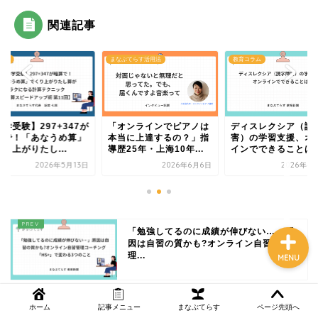
関連記事
NEWS
受験
まなぶてらす活用法
教育コラム
まなぶてらす活用法
学受験】297+347が
「オンラインでピアノは
ディスレクシア（読
教育コラム
算で！「あなうめ算」
本当に上達するの？」指
害）の学習支援、オ
り上がりたし...
導歴25年・上海10年...
インでできることは
2026年5月13日
2026年6月6日
2026年4
講師ブログ
「勉強してるのに成績が伸びない…」原
因は自習の質かも?オンライン自習管
理...
MENU
不登校の子を持つ親が知っておきたい
ホーム
記事メニュー
まなぶてらす
ページ先頭へ
「学校以外の学習支援」制度と活用法