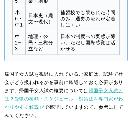
5
業・地形
小
補習校でも限られた時間
日本史（縄
6・
のみ。通史の流れが定着
文〜現代）
中1
しにくい
地理・公
日本の制度への実感が薄
中
民・三権分
い。ただし国際感覚は活
2〜
3
立など
かせる
帰国子女入試を視野に入れているご家庭は、試験で社
会がどう扱われるかを事前に確認しておく必要があり
ます。帰国子女入試の概要については
帰国子女入試と
は？受験の種類・スケジュール・対策法を専門家がわ
かりやすく解説
で整理していますので、参考にして
みてください。