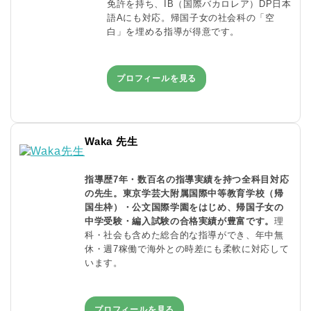
免許を持ち、IB（国際バカロレア）DP日本
語Aにも対応。帰国子女の社会科の「空
白」を埋める指導が得意です。
プロフィールを見る
Waka 先生
指導歴7年・数百名の指導実績を持つ全科目対応
の先生。東京学芸大附属国際中等教育学校（帰
国生枠）・公文国際学園をはじめ、帰国子女の
中学受験・編入試験の合格実績が豊富です。
理
科・社会も含めた総合的な指導ができ、年中無
休・週7稼働で海外との時差にも柔軟に対応して
います。
プロフィールを見る