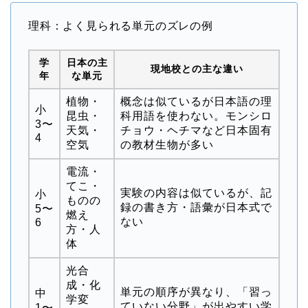
理科：よく見られる単元のズレの例
学
日本の主
現地校との主な違い
年
な単元
植物・
概念は似ているが日本語の理
小
昆虫・
科用語を使わない。モンシロ
3〜
天気・
チョウ・ヘチマなど日本固有
4
空気
の教材生物が多い
電流・
てこ・
実験の内容は似ているが、記
小
ものの
録の書き方・語彙が日本式で
5〜
燃え
ない
6
方・人
体
光合
成・化
単元の順序が異なり、「習っ
中
学変
ていない分野」が出やすい学
1〜