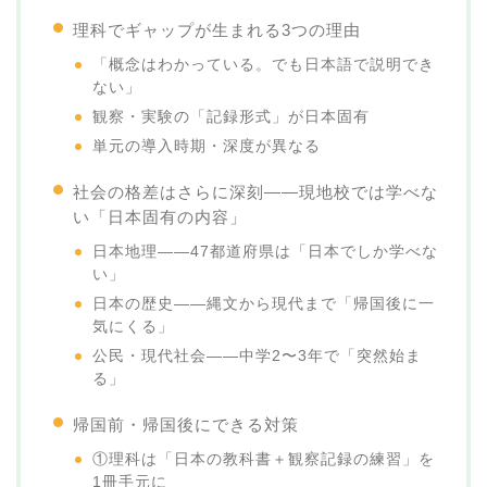
理科でギャップが生まれる3つの理由
「概念はわかっている。でも日本語で説明でき
ない」
観察・実験の「記録形式」が日本固有
単元の導入時期・深度が異なる
社会の格差はさらに深刻——現地校では学べな
い「日本固有の内容」
日本地理——47都道府県は「日本でしか学べな
い」
日本の歴史——縄文から現代まで「帰国後に一
気にくる」
公民・現代社会——中学2〜3年で「突然始ま
る」
帰国前・帰国後にできる対策
①理科は「日本の教科書＋観察記録の練習」を
1冊手元に