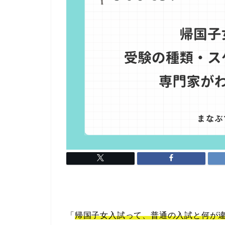
「
帰国子女入試って、普通の入試と何が