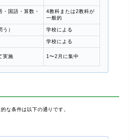
語・国語・算数・
4教科または2教科が
一般的
問う）
学校による
学校による
て実施
1〜2月に集中
般的な条件は以下の通りです。