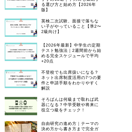
る選び方と始め方【2026年
版】
英検二次試験、面接で落ちな
い子がやっていること【準2〜
2級向け】
【2026年最新】中学生の定期
テスト勉強法｜2週間前から始
める完全スケジュールで平均
+20点
不登校でも出席扱いになる？
ネット出席制度活用の7つの要
件と申請手順をわかりやすく
解説
そろばんは何級まで取れば武
器になる？中学受験や将来に
役立つ級をチェック！
自由研究の進め方｜テーマの
決め方から書き方まで完全ガ