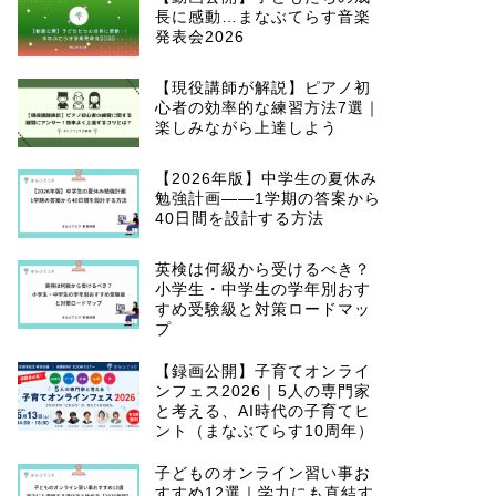
長に感動…まなぶてらす音楽
発表会2026
【現役講師が解説】ピアノ初
心者の効率的な練習方法7選｜
楽しみながら上達しよう
【2026年版】中学生の夏休み
勉強計画——1学期の答案から
40日間を設計する方法
英検は何級から受けるべき？
小学生・中学生の学年別おす
すめ受験級と対策ロードマッ
プ
【録画公開】子育てオンライ
ンフェス2026｜5人の専門家
と考える、AI時代の子育てヒ
ント（まなぶてらす10周年）
子どものオンライン習い事お
すすめ12選｜学力にも直結す