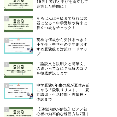
19選】遊びと学びを両立して
充実した時間に！
そろばんは何級まで取れば武
5
器になる？中学受験や将来に
役立つ級をチェック！
英検は何級から受けるべき？
6
小学生・中学生の学年別おす
すめ受験級と対策ロードマッ
プ
「論説文と説明文と随筆文」
7
の違いってなに？読解のコツ
を徹底解説します
中学受験6年生の親が夏休み前
8
にやる「段取りリスト」──夏
期講習・生活時間・志望校・
体調まで
【現役講師が解説】ピアノ初
9
心者の効率的な練習方法7選｜