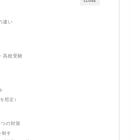
CLOSE
の違い
・高校受験
ル
試を想定）
4つの対策
を制す