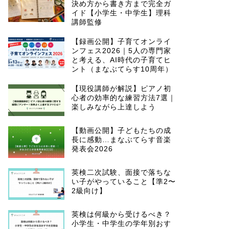
決め方から書き方まで完全ガ
イド【小学生・中学生】理科
講師監修
【録画公開】子育てオンライ
ンフェス2026｜5人の専門家
と考える、AI時代の子育てヒ
ント（まなぶてらす10周年）
【現役講師が解説】ピアノ初
心者の効率的な練習方法7選｜
楽しみながら上達しよう
【動画公開】子どもたちの成
長に感動…まなぶてらす音楽
発表会2026
英検二次試験、面接で落ちな
い子がやっていること【準2〜
2級向け】
英検は何級から受けるべき？
小学生・中学生の学年別おす