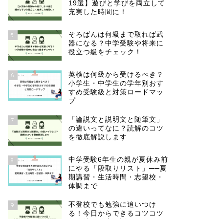
19選】遊びと学びを両立して
充実した時間に！
そろばんは何級まで取れば武
5
器になる？中学受験や将来に
役立つ級をチェック！
英検は何級から受けるべき？
6
小学生・中学生の学年別おす
すめ受験級と対策ロードマッ
プ
「論説文と説明文と随筆文」
7
の違いってなに？読解のコツ
を徹底解説します
中学受験6年生の親が夏休み前
8
にやる「段取りリスト」──夏
期講習・生活時間・志望校・
体調まで
不登校でも勉強に追いつけ
9
る！今日からできるコツコツ