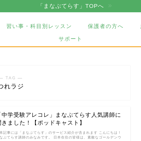
「まなぶてらす」TOPへ
習い事・科目別レッスン
保護者の方へ
サポート
― TAG ―
つれラジ
「中学受験アレコレ」まなぶてらす人気講師に
聞きました！【ポッドキャスト】
本記事には「まなぶてらす」のサービス紹介が含まれます こんにちは！
なぶてらす講師のみなみです。 日本在住の皆様は、素敵なゴールデンウ