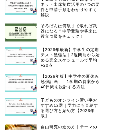
ネット出席制度活用の7つの要
件と申請手順をわかりやすく
解説
そろばんは何級まで取れば武
器になる？中学受験や将来に
役立つ級をチェック！
【2026年最新】中学生の定期
テスト勉強法｜2週間前から始
める完全スケジュールで平均
+20点
【2026年版】中学生の夏休み
勉強計画——1学期の答案から
40日間を設計する方法
子どものオンライン習い事お
すすめ12選｜学力にも直結す
る選び方と始め方【2026年
版】
自由研究の進め方｜テーマの