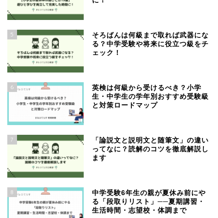
に！
5
そろばんは何級まで取れば武器にな
る？中学受験や将来に役立つ級をチ
ェック！
6
英検は何級から受けるべき？小学
生・中学生の学年別おすすめ受験級
と対策ロードマップ
7
「論説文と説明文と随筆文」の違い
ってなに？読解のコツを徹底解説し
ます
8
中学受験6年生の親が夏休み前にや
る「段取りリスト」──夏期講習・
生活時間・志望校・体調まで