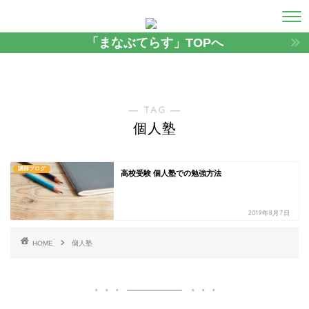
「まなぶてらす」TOPへ
― TAG ―
個人塾
講師ブログ
高校受験 個人塾での勉強方法
2019年8月7日
HOME
個人塾