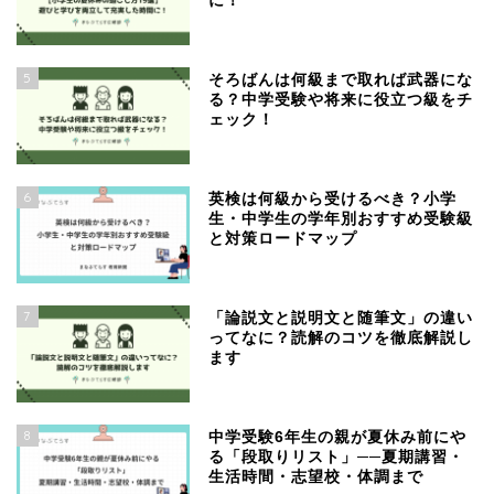
に！
5
そろばんは何級まで取れば武器にな
る？中学受験や将来に役立つ級をチ
ェック！
6
英検は何級から受けるべき？小学
生・中学生の学年別おすすめ受験級
と対策ロードマップ
7
「論説文と説明文と随筆文」の違い
ってなに？読解のコツを徹底解説し
ます
8
中学受験6年生の親が夏休み前にや
る「段取りリスト」──夏期講習・
生活時間・志望校・体調まで