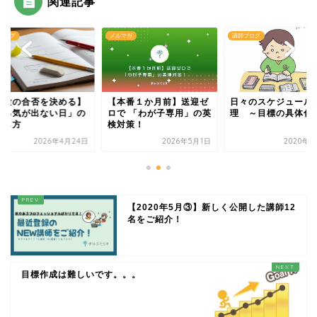
関連記事
ブログ
メルマガ
講師ブログ
受験の合否を決める】
【本番１か月前】送迎ゼ
日々のスケジュール
やる気が出ない日」の
ロで 「わが子専用」の英
理 ～目標の具体化
ごし方
検対策！
2026年4月24日
2026年5月1日
2020年5
【2020年5月③】新しく公開した講師12
名をご紹介！
目標作成は難しいです。。。