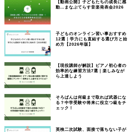
【動画公開】子どもたちの成長に感
動…まなぶてらす音楽発表会2026
子どものオンライン習い事おすすめ
12選｜学力にも直結する選び方と始
め方【2026年版】
【現役講師が解説】ピアノ初心者の
効率的な練習方法7選｜楽しみなが
ら上達しよう
そろばんは何級まで取れば武器にな
る？中学受験や将来に役立つ級をチ
ェック！
英検二次試験、面接で落ちない子が