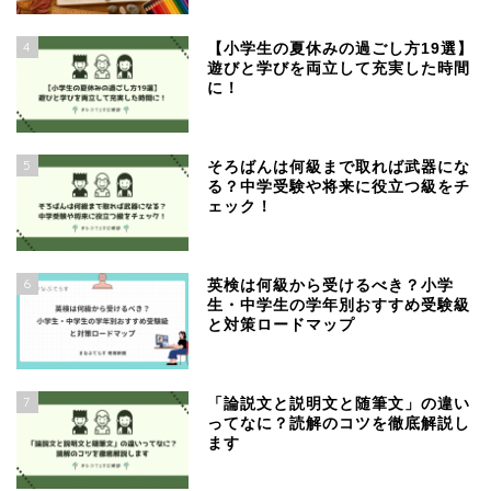
4
【小学生の夏休みの過ごし方19選】
遊びと学びを両立して充実した時間
に！
5
そろばんは何級まで取れば武器にな
る？中学受験や将来に役立つ級をチ
ェック！
6
英検は何級から受けるべき？小学
生・中学生の学年別おすすめ受験級
と対策ロードマップ
7
「論説文と説明文と随筆文」の違い
ってなに？読解のコツを徹底解説し
ます