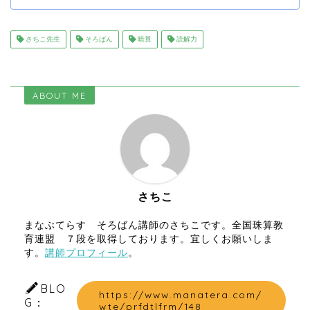
さちこ先生
そろばん
暗算
読解力
ABOUT ME
さちこ
まなぶてらす そろばん講師のさちこです。全国珠算教
育連盟 ７段を取得しております。宜しくお願いしま
す。
講師プロフィール
。
BLO
https://www.manatera.com/
G：
wte/prfdtlfrm/148