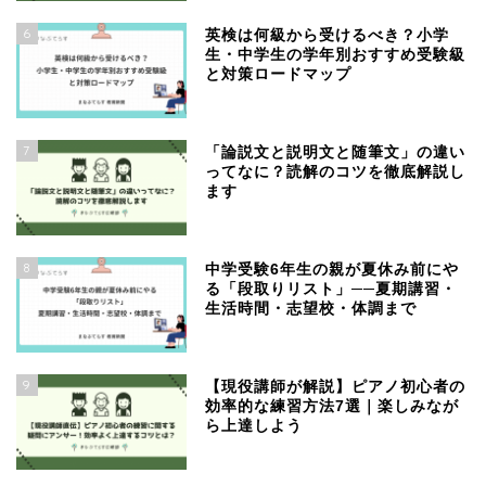
6
英検は何級から受けるべき？小学
生・中学生の学年別おすすめ受験級
と対策ロードマップ
7
「論説文と説明文と随筆文」の違い
ってなに？読解のコツを徹底解説し
ます
8
中学受験6年生の親が夏休み前にや
る「段取りリスト」──夏期講習・
生活時間・志望校・体調まで
9
【現役講師が解説】ピアノ初心者の
効率的な練習方法7選｜楽しみなが
ら上達しよう