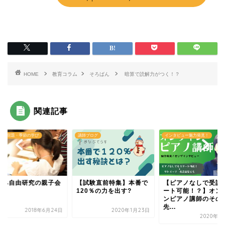
HOME
教育コラム
そろばん
暗算で読解力がつく！？
関連記事
みの宿題・季節の学び
講師ブログ
インタビュー魅力発見！
休み自由研究の親子会
【試験直前特集】本番で
【ピアノなしで受講
120％の力を出す?
ート可能！？】オン
ンピアノ講師のその
先...
2018年6月24日
2020年1月23日
2020年1