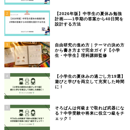
2
【2026年版】中学生の夏休み勉強
計画——1学期の答案から40日間を
設計する方法
3
自由研究の進め方｜テーマの決め方
から書き方まで完全ガイド【小学
生・中学生】理科講師監修
4
【小学生の夏休みの過ごし方19選】
遊びと学びを両立して充実した時間
に！
5
そろばんは何級まで取れば武器にな
る？中学受験や将来に役立つ級をチ
ェック！