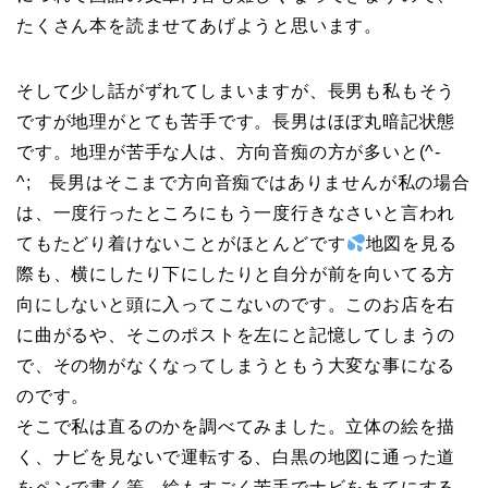
たくさん本を読ませてあげようと思います。
そして少し話がずれてしまいますが、長男も私もそう
ですが地理がとても苦手です。長男はほぼ丸暗記状態
です。地理が苦手な人は、方向音痴の方が多いと(^-
^; 長男はそこまで方向音痴ではありませんが私の場合
は、一度行ったところにもう一度行きなさいと言われ
てもたどり着けないことがほとんどです
地図を見る
際も、横にしたり下にしたりと自分が前を向いてる方
向にしないと頭に入ってこないのです。このお店を右
に曲がるや、そこのポストを左にと記憶してしまうの
で、その物がなくなってしまうともう大変な事になる
のです。
そこで私は直るのかを調べてみました。立体の絵を描
く、ナビを見ないで運転する、白黒の地図に通った道
をペンで書く等。絵もすごく苦手でナビをあてにする