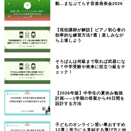
動…まなぶてらす音楽発表会2026
【現役講師が解説】ピアノ初心者の
効率的な練習方法7選｜楽しみなが
ら上達しよう
そろばんは何級まで取れば武器にな
る？中学受験や将来に役立つ級をチ
ェック！
【2026年版】中学生の夏休み勉強
計画——1学期の答案から40日間を
設計する方法
子どものオンライン習い事おすすめ
12選｜学力にも直結する選び方と始