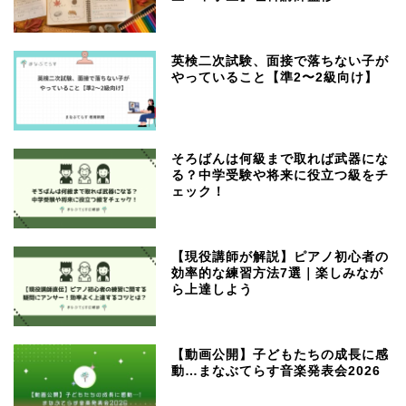
英検二次試験、面接で落ちない子が
やっていること【準2〜2級向け】
そろばんは何級まで取れば武器にな
る？中学受験や将来に役立つ級をチ
ェック！
【現役講師が解説】ピアノ初心者の
効率的な練習方法7選｜楽しみなが
ら上達しよう
【動画公開】子どもたちの成長に感
動…まなぶてらす音楽発表会2026