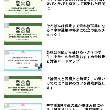
遊びと学びを両立して充実した時間
に！
5
そろばんは何級まで取れば武器にな
る？中学受験や将来に役立つ級をチ
ェック！
6
英検は何級から受けるべき？小学
生・中学生の学年別おすすめ受験級
と対策ロードマップ
7
「論説文と説明文と随筆文」の違い
ってなに？読解のコツを徹底解説し
ます
8
中学受験6年生の親が夏休み前にや
る「段取りリスト」──夏期講習・