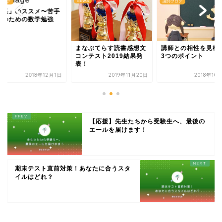
NEWS
ブログ
講師ブログ
写経」のススメ〜苦手
人のための数学勉強
〜
まなぶてらす読書感想文
講師との相性を見極
コンテスト2019結果発
3つのポイント
表！
2018年12月1日
2019年11月20日
2018年10
【応援】先生たちから受験生へ、最後の
エールを届けます！
期末テスト直前対策！あなたに合うスタ
イルはどれ？