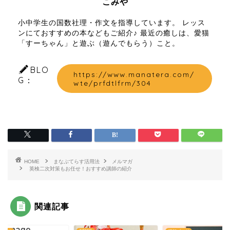
こみや
小中学生の国数社理・作文を指導しています。 レッス
ンにておすすめの本などもご紹介♪ 最近の癒しは、愛猫
「すーちゃん」と遊ぶ（遊んでもらう）こと。
BLO
https://www.manatera.com/
G：
wte/prfdtlfrm/304
HOME
まなぶてらす活用法
メルマガ
英検二次対策もお任せ！おすすめ講師の紹介
関連記事