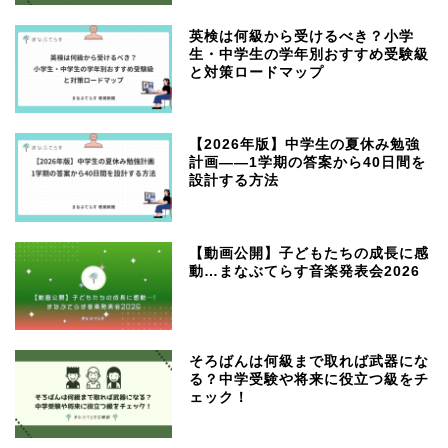
英検は何級から受けるべき？小学
生・中学生の学年別おすすめ受験級
と対策ロードマップ
【2026年版】中学生の夏休み勉強
計画——1学期の答案から40日間を
設計する方法
【動画公開】子どもたちの成長に感
動…まなぶてらす音楽発表会2026
そろばんは何級まで取れば武器にな
る？中学受験や将来に役立つ級をチ
ェック！