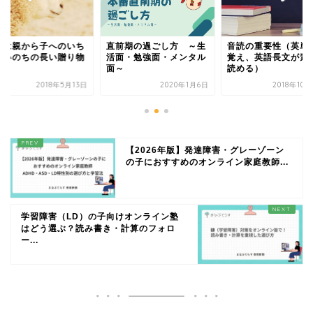
前期の過ごし方 ～生
音読の重要性（英単語を
読書は親から子への
面・勉強面・メンタル
覚え、英語長文が素早く
ばんいのちの長い贈
～
読める）
2020年1月6日
2018年10月22日
2018年5
【2026年版】発達障害・グレーゾーン
の子におすすめのオンライン家庭教師...
学習障害（LD）の子向けオンライン塾
はどう選ぶ？読み書き・計算のフォロ
ー...