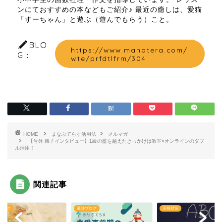
ンにておすすめの本などもご紹介♪ 最近の癒しは、愛猫
「すーちゃん」と遊ぶ（遊んでもらう）こと。
BLO
https://www.manatera.com/
G：
wte/prfdtlfrm/304
HOME
まなぶてらす活用法
メルマガ
【号外 親子インタビュー】1級の壁を越えたきっかけは教室×オンラインのダブ
ル活用！
関連記事
ブログ
英検対策
講師ブログ