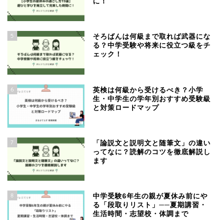
に！
5
そろばんは何級まで取れば武器にな
る？中学受験や将来に役立つ級をチ
ェック！
6
英検は何級から受けるべき？小学
生・中学生の学年別おすすめ受験級
と対策ロードマップ
7
「論説文と説明文と随筆文」の違い
ってなに？読解のコツを徹底解説し
ます
8
中学受験6年生の親が夏休み前にや
る「段取りリスト」──夏期講習・
生活時間・志望校・体調まで