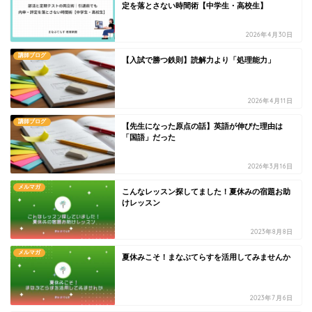
定を落とさない時間術【中学生・高校生】
2026年4月30日
講師ブログ
【入試で勝つ鉄則】読解力より「処理能力」
2026年4月11日
講師ブログ
【先生になった原点の話】英語が伸びた理由は
「国語」だった
2026年3月16日
メルマガ
こんなレッスン探してました！夏休みの宿題お助
けレッスン
2023年8月8日
メルマガ
夏休みこそ！まなぶてらすを活用してみませんか
2023年7月6日