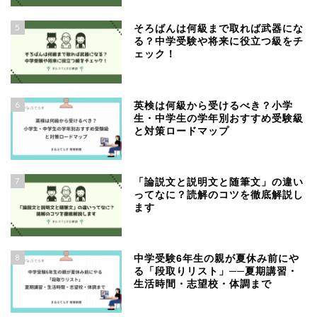
5
そろばんは何級まで取れば武器にな
る？中学受験や将来に役立つ級をチ
ェック！
6
英検は何級から受けるべき？小学
生・中学生の学年別おすすめ受験級
と対策ロードマップ
7
「論説文と説明文と随筆文」の違い
ってなに？読解のコツを徹底解説し
ます
8
中学受験6年生の親が夏休み前にや
る「段取りリスト」──夏期講習・
生活時間・志望校・体調まで