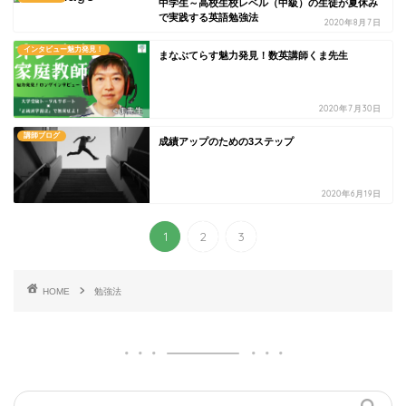
中学生～高校生校レベル（中級）の生徒が夏休み
で実践する英語勉強法
2020年8月7日
インタビュー魅力発見！
まなぶてらす魅力発見！数英講師くま先生
2020年7月30日
講師ブログ
成績アップのための3ステップ
2020年6月19日
1
2
3
HOME
勉強法