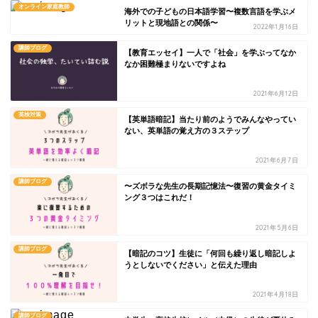
オンライン家庭教師
海外での子どもの日本語学習〜複数言語を学ぶメ
リットと現地語との関係〜
2022年1月16日
講師ブログ
【教育エッセイ】一人で「社会」を学ぶってなか
なか困難極まりないですよね
2021年6月12日
英検対策
【英単語暗記】当たり前のようでみんなやってい
ない、英単語の覚え方の３ステップ
2021年6月7日
講師ブログ
〜ズボラな先生の長期記憶法〜復習の黄金タイミ
ング３つはこれだ！
2021年5月6日
講師ブログ
【暗記のコツ】生徒に「何回も繰り返し暗記しよ
うとしないでください」と伝えた理由
2021年4月18日
講師ブログ