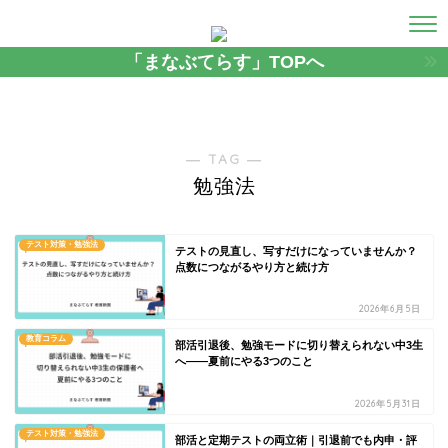
「まなぶてらす」TOPへ
― TAG ―
勉強法
テスト対策・勉強法
テストの見直し、写すだけになっていませんか？
点数につながるやり方と続け方
2026年6月5日
教育コラム
部活引退後、勉強モードに切り替えられない中3生
へ——夏前にやる3つのこと
2026年5月31日
テスト対策・勉強法
部活と定期テストの両立術｜引退前でも内申・評