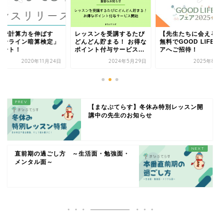
宅で計算力を伸ばす
レッスンを受講するたび
【先生たちに会える!
オンライン暗算検定」
どんどん貯まる！ お得な
無料でGOOD LIFE 
タート！
ポイント付与サービス...
アへご招待！
2020年11月24日
2024年5月29日
2025年8月
【まなぶてらす】冬休み特別レッスン開
講中の先生のお知らせ
直前期の過ごし方 ～生活面・勉強面・
メンタル面～