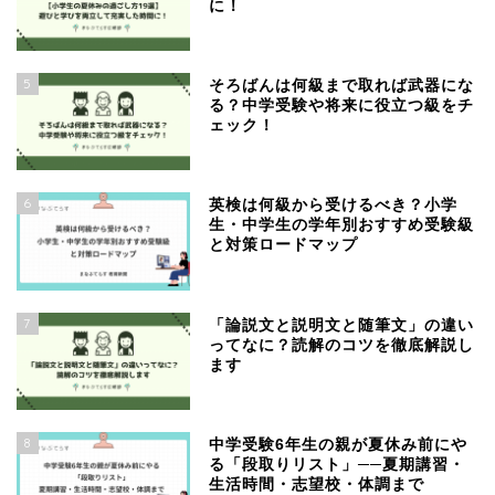
に！
5
そろばんは何級まで取れば武器にな
る？中学受験や将来に役立つ級をチ
ェック！
6
英検は何級から受けるべき？小学
生・中学生の学年別おすすめ受験級
と対策ロードマップ
7
「論説文と説明文と随筆文」の違い
ってなに？読解のコツを徹底解説し
ます
8
中学受験6年生の親が夏休み前にや
る「段取りリスト」──夏期講習・
生活時間・志望校・体調まで