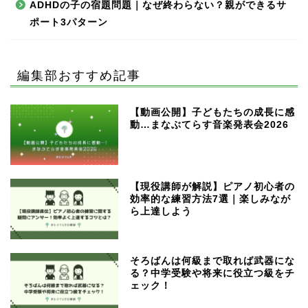
ADHDの子の宿題問題｜なぜ終わらない？親ができるサ
ポート3パターン
編集部おすすめ記事
【動画公開】子どもたちの成長に感
動…まなぶてらす音楽発表会2026
【現役講師が解説】ピアノ初心者の
効率的な練習方法7選｜楽しみなが
ら上達しよう
そろばんは何級まで取れば武器にな
る？中学受験や将来に役立つ級をチ
ェック！