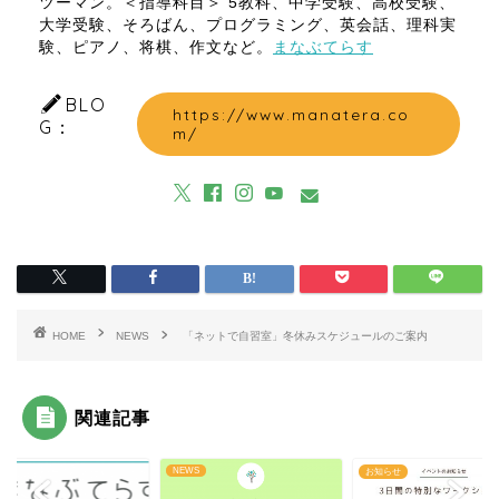
ツーマン。＜指導科目＞ 5教科、中学受験、高校受験、
大学受験、そろばん、プログラミング、英会話、理科実
験、ピアノ、将棋、作文など。
まなぶてらす
BLO
https://www.manatera.co
G：
m/
HOME
NEWS
「ネットで自習室」冬休みスケジュールのご案内
関連記事
S
NEWS
お知らせ