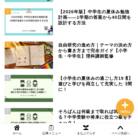
2
【2026年版】中学生の夏休み勉強
計画——1学期の答案から40日間を
設計する方法
NEWS
まなぶてらす活用法
3
自由研究の進め方｜テーマの決め方
から書き方まで完全ガイド【小学
生・中学生】理科講師監修
教育コラム
講師ブログ
4
【小学生の夏休みの過ごし方19選】
遊びと学びを両立して充実した時間
に！
5
そろばんは何級まで取れば武器にな
MENU
る？中学受験や将来に役立つ級をチ
ェック！
ホーム
記事メニュー
まなぶてらす
ページ先頭へ