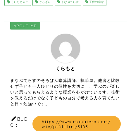
くらもと先生
そろばん
まなぶてらす
子供の幸せ
ABOUT ME
くらもと
まなぶてらすのそろばん暗算講師。執筆屋。他者と比較
せず子ども一人ひとりの個性を大切にし、学ぶのが楽し
いと思ってもらえるような授業を心がけています。技術
を教えるだけでなく子どもの自分で考える力を育てたい
と日々勉強中です。
BLO
https://www.manatera.com/
G：
wte/prfdtlfrm/3103