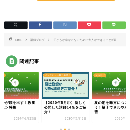
HOME
講師ブログ
子どもが幸せになるために大人ができること5選
関連記事
マガ
インタビュー魅力発見！
メルマガ
奇心が顔を出す！教養
【2020年5月①】新しく
夏の朝を味方につけ
ッスン特集
公開した講師14名をご紹
う！親子でさわやか
介！
習
2024年6月25日
2020年5月16日
2025年8