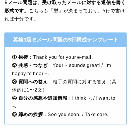
Eメール問題は、受け取ったメールに対する返信を書く
形式です。
こちらも「型」が決まっており、5行で書け
れば十分です。
英検3級 Eメール問題の5行構成テンプレート
① 挨拶
：Thank you for your e-mail.
② 共感・つなぎ
：Your ~ sounds great! / I’m
happy to hear ~.
③ 質問への答え
：相手の質問に対する答え（具
体的に1〜2文）
④ 自分の感想や追加情報
：I think ~. / I want to
~.
⑤ 締めの挨拶
：See you soon. / Take care.