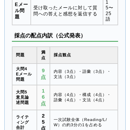
1
Eメー
受け取ったメールに対して質
5〜
ル問
25
問への答えと感想を返信する
題
語
採点の配点内訳（公式発表）
満
問題
採点観点
点
大問4
9
内容（3点）・語彙（3点）・
Eメール
点
文法（3点）
問題
1
大問5
内容（4点）・構成（4点）・
6
意見論
語彙（4点）・文法（4点）
述問題
点
2
ライテ
一次試験全体（Reading/L/
5
ィング
W）の約3分の1を占める
合計
点