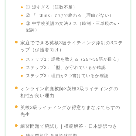
① 短すぎる（語数不足）
② 「I think」だけで終わる（理由がない）
③ 中学校英語の文法ミス（時制・三単現のs・
冠詞）
家庭でできる英検3級ライティング添削の3ステ
ップ（保護者向け）
ステップ1：語数を数える（25〜35語が目安）
ステップ2：「型」が守れているか確認
ステップ3：理由が2つ書けているか確認
オンライン家庭教師×英検3級ライティングの
相性が良い理由
英検3級ライティングが得意なまなぶてらすの
先生
練習問題で腕試し｜模範解答・日本語訳つき
練習問題① 意見論述問題