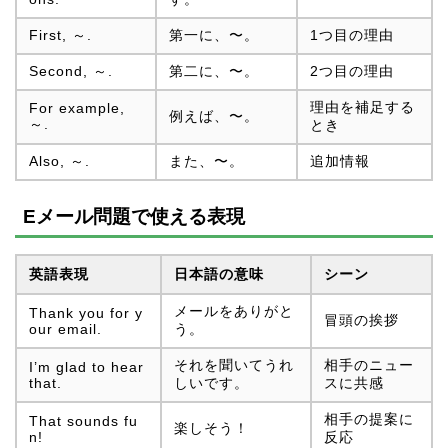
First, ～.
第一に、〜。
1つ目の理由
Second, ～.
第二に、〜。
2つ目の理由
理由を補足する
For example,
例えば、〜。
～.
とき
Also, ～.
また、〜。
追加情報
Eメール問題で使える表現
英語表現
日本語の意味
シーン
メールをありがと
Thank you for y
冒頭の挨拶
our email.
う。
それを聞いてうれ
相手のニュー
I’m glad to hear
that.
しいです。
スに共感
相手の提案に
That sounds fu
楽しそう！
n!
反応