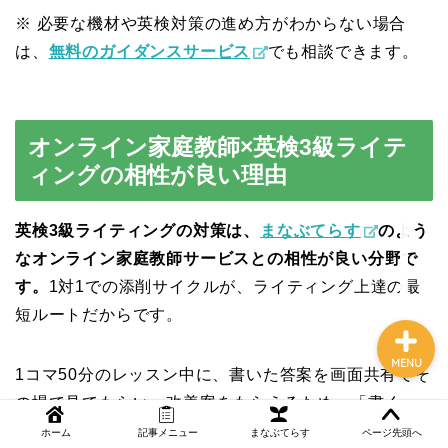
※ 必要な機材や英検対策の進め方がわからない場合
は、
無料のガイダンスサービス
でも相談できます。
NEWS
まなぶてらす活用法
オンライン家庭教師×英検3級ライテ
ィングの相性が良い理由
教育コラム
英検3級ライティングの対策は、
まなぶてらす
のよう
講師ブログ
なオンライン家庭教師サービスとの相性が良い分野で
す。
1対1での添削サイクルが、ライティング上達の最
短ルートだからです。
MENU
1コマ50分のレッスン中に、書いた答案を画面共有でそ
の場で見てもらい、改善案をもらえるため、
「書く→
添削→直す」の1サイクルが1回のレッスンで完結
しま
ホーム
記事メニュー
まなぶてらす
ページ先頭へ