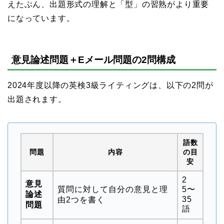
えたぶん、出題形式の理解と「型」の習熟がより重要
になっています。
意見論述問題＋Eメール問題の2問構成
2024年度以降の英検3級ライティングは、以下の2問が
出題されます。
語数
問題
内容
の目
安
2
意見
質問に対して自分の意見と理
5〜
論述
35
由2つを書く
問題
語