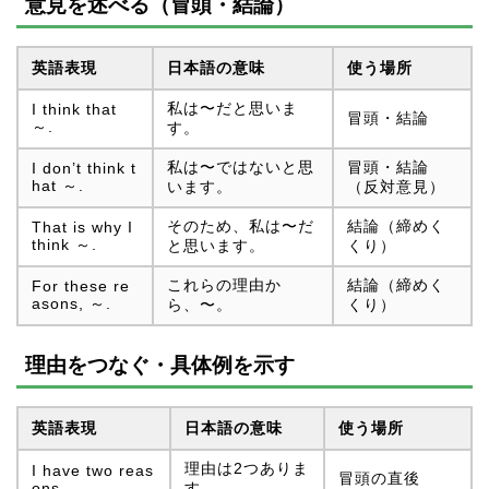
意見を述べる（冒頭・結論）
英語表現
日本語の意味
使う場所
私は〜だと思いま
I think that
冒頭・結論
～.
す。
私は〜ではないと思
冒頭・結論
I don’t think t
hat ～.
います。
（反対意見）
そのため、私は〜だ
結論（締めく
That is why I
think ～.
と思います。
くり）
これらの理由か
結論（締めく
For these re
asons, ～.
ら、〜。
くり）
理由をつなぐ・具体例を示す
英語表現
日本語の意味
使う場所
理由は2つありま
I have two reas
冒頭の直後
ons.
す。