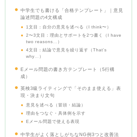
中学生でも書ける「合格テンプレート」｜意見
論述問題の4文構成
1文目：自分の意見を述べる（I think〜）
2〜3文目：理由とサポートを2つ書く（I have
two reasons…）
4文目：結論で意見を繰り返す（That’s
why…）
Eメール問題の書き方テンプレート（5行構
成）
英検3級ライティングで「そのまま使える」表
現・決まり文句
意見を述べる（冒頭・結論）
理由をつなぐ・具体例を示す
Eメール問題で使える表現
中学生がよく落としがちなNG例3つと改善法