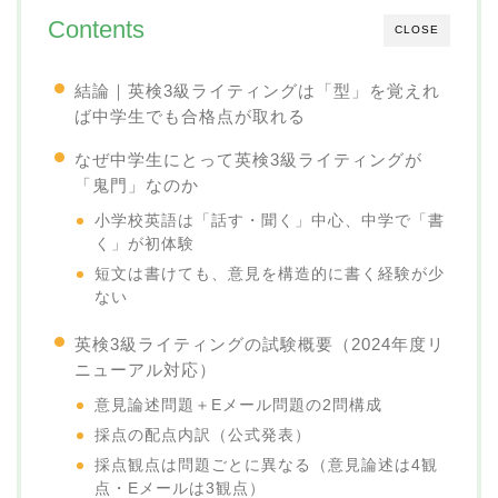
Contents
CLOSE
結論｜英検3級ライティングは「型」を覚えれ
ば中学生でも合格点が取れる
なぜ中学生にとって英検3級ライティングが
「鬼門」なのか
小学校英語は「話す・聞く」中心、中学で「書
く」が初体験
短文は書けても、意見を構造的に書く経験が少
ない
英検3級ライティングの試験概要（2024年度リ
ニューアル対応）
意見論述問題＋Eメール問題の2問構成
採点の配点内訳（公式発表）
採点観点は問題ごとに異なる（意見論述は4観
点・Eメールは3観点）