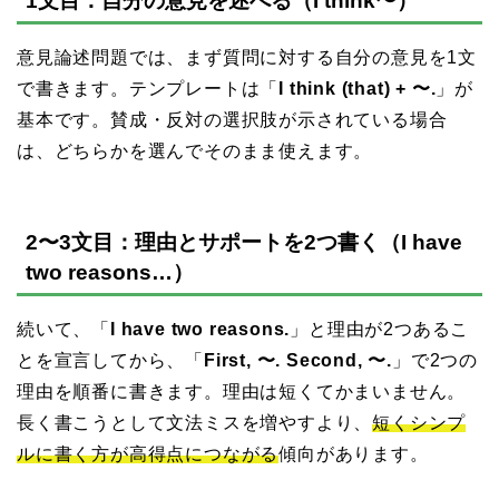
1文目：自分の意見を述べる（I think〜）
意見論述問題では、まず質問に対する自分の意見を1文
で書きます。テンプレートは「
I think (that) + 〜.
」が
基本です。賛成・反対の選択肢が示されている場合
は、どちらかを選んでそのまま使えます。
2〜3文目：理由とサポートを2つ書く（I have
two reasons…）
続いて、「
I have two reasons.
」と理由が2つあるこ
とを宣言してから、「
First, 〜. Second, 〜.
」で2つの
理由を順番に書きます。理由は短くてかまいません。
長く書こうとして文法ミスを増やすより、
短くシンプ
ルに書く方が高得点につながる
傾向があります。