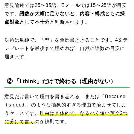
意見論述では25〜35語、Eメールでは15〜25語が目安
です。
語数が大幅に足りないと、内容・構成ともに採
点対象として不十分
と判断されます。
対策は単純で、「型」を全部書ききることです。4文テ
ンプレートを最後まで埋めれば、自然に語数の目安に
届きます。
② 「I think」だけで終わる（理由がない）
意見だけ書いて理由を書き忘れる、または「Because
it’s good.」のような抽象的すぎる理由で済ませてしま
うケースです。
理由は具体的で、なるべく短い英文2つ
に分けて書く
のが鉄則です。