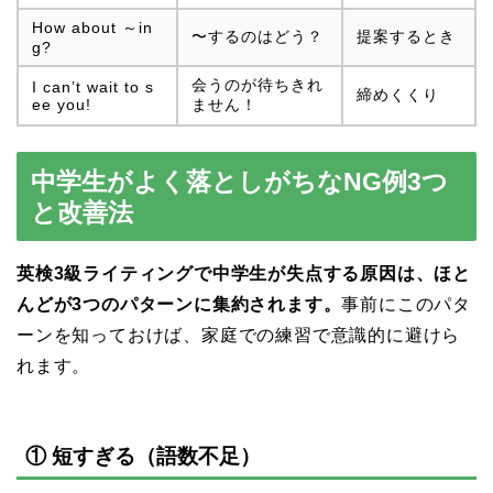
How about ～in
〜するのはどう？
提案するとき
g?
会うのが待ちきれ
I can’t wait to s
締めくくり
ee you!
ません！
中学生がよく落としがちなNG例3つ
と改善法
英検3級ライティングで中学生が失点する原因は、ほと
んどが3つのパターンに集約されます。
事前にこのパタ
ーンを知っておけば、家庭での練習で意識的に避けら
れます。
① 短すぎる（語数不足）