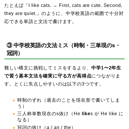
たとえば「I like cats. → First, cats are cute. Second,
they are quiet.」のように、中学校英語の範囲で十分対
応できる単語と文法で書けます。
③ 中学校英語の文法ミス（時制・三単現のs・
冠詞）
難しい構文に挑戦してミスをするより、
中学1〜2年生
で習う基本文法を確実に守る方が高得点
につながりま
す。とくに失点しやすいのは以下の3つです。
時制のずれ（過去のことを現在形で書いてしま
う）
三人称単数現在のs抜け（He
like
s が He like に
なる）
冠詞の抜け（a / an / the）