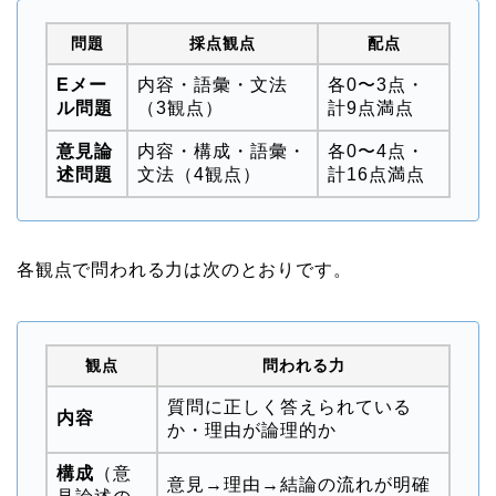
問題
採点観点
配点
Eメー
内容・語彙・文法
各0〜3点・
ル問題
（3観点）
計9点満点
意見論
内容・構成・語彙・
各0〜4点・
述問題
文法（4観点）
計16点満点
各観点で問われる力は次のとおりです。
観点
問われる力
質問に正しく答えられている
内容
か・理由が論理的か
構成
（意
意見→理由→結論の流れが明確