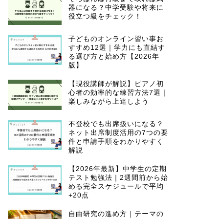
器になる？中学受験や将来に
役立つ級をチェック！
子どものオンライン習い事お
すすめ12選｜学力にも直結す
る選び方と始め方【2026年
版】
【現役講師が解説】ピアノ初
心者の効率的な練習方法7選｜
楽しみながら上達しよう
不登校でも出席扱いになる？
ネット出席制度活用の7つの要
件と申請手順をわかりやすく
解説
【2026年最新】中学生の定期
テスト勉強法｜2週間前から始
める完全スケジュールで平均
+20点
自由研究の進め方｜テーマの