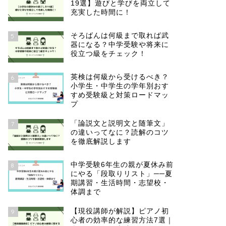
19選】遊びと学びを両立して
充実した時間に！
そろばんは何級まで取れば武
5
器になる？中学受験や将来に
役立つ級をチェック！
英検は何級から受けるべき？
6
小学生・中学生の学年別おす
すめ受験級と対策ロードマッ
プ
「論説文と説明文と随筆文」
7
の違いってなに？読解のコツ
を徹底解説します
中学受験6年生の親が夏休み前
8
にやる「段取りリスト」──夏
期講習・生活時間・志望校・
体調まで
【現役講師が解説】ピアノ初
9
心者の効率的な練習方法7選｜