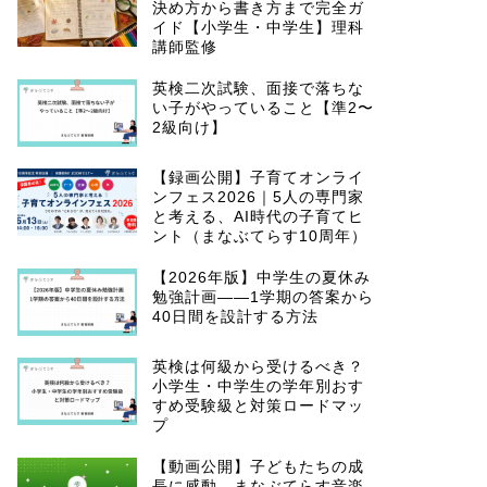
決め方から書き方まで完全ガ
イド【小学生・中学生】理科
講師監修
英検二次試験、面接で落ちな
い子がやっていること【準2〜
2級向け】
【録画公開】子育てオンライ
ンフェス2026｜5人の専門家
と考える、AI時代の子育てヒ
ント（まなぶてらす10周年）
【2026年版】中学生の夏休み
勉強計画——1学期の答案から
40日間を設計する方法
英検は何級から受けるべき？
小学生・中学生の学年別おす
すめ受験級と対策ロードマッ
プ
【動画公開】子どもたちの成
長に感動…まなぶてらす音楽