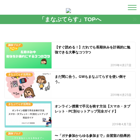
「まなぶてらす」TOPへ
講師ブログ
【すぐ読める！】だれでも長期休みを計画的に勉
強できる大事なコツ3つ
2019年4月27日
まなぶてらす活用法
まだ間に合う。GWもまなぶてらすを使い倒そ
う。
2019年4月25日
まなぶてらす活用法
オンライン授業で手元を映す方法【スマホ・タブ
レット・PC別セットアップ完全ガイド】
2019年4月7日
講師ブログ
〜「ガチ参加からゆる参加まで」自習室の効果的