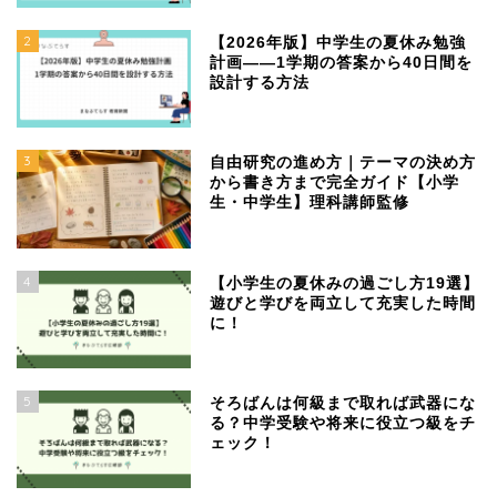
2
【2026年版】中学生の夏休み勉強
計画——1学期の答案から40日間を
設計する方法
3
自由研究の進め方｜テーマの決め方
から書き方まで完全ガイド【小学
生・中学生】理科講師監修
4
【小学生の夏休みの過ごし方19選】
遊びと学びを両立して充実した時間
に！
5
そろばんは何級まで取れば武器にな
る？中学受験や将来に役立つ級をチ
ェック！