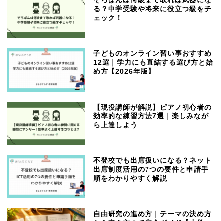
そろばんは何級まで取れば武器にな
る？中学受験や将来に役立つ級をチ
ェック！
子どものオンライン習い事おすすめ
12選｜学力にも直結する選び方と始
め方【2026年版】
【現役講師が解説】ピアノ初心者の
効率的な練習方法7選｜楽しみなが
ら上達しよう
不登校でも出席扱いになる？ネット
出席制度活用の7つの要件と申請手
順をわかりやすく解説
自由研究の進め方｜テーマの決め方