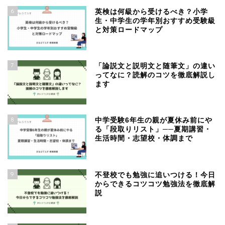
6
英検は何級から受けるべき？小学
生・中学生の学年別おすすめ受験級
と対策ロードマップ
7
「論説文と説明文と随筆文」の違い
ってなに？読解のコツを徹底解説し
ます
8
中学受験6年生の親が夏休み前にや
る「段取りリスト」──夏期講習・
生活時間・志望校・体調まで
9
不登校でも勉強に追いつける！今日
からできるコツコツ勉強法を徹底解
説