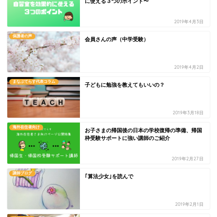
に使える３つのポイント〜
2019年4月3日
保護者の声
会員さんの声（中学受験）
2019年4月2日
まなぶてらす代表コラム
子どもに勉強を教えてもいいの？
2019年3月18日
海外在住者向け
お子さまの帰国後の日本の学校復帰の準備、帰国
枠受験サポートに強い講師のご紹介
2019年2月27日
講師ブログ
｢算法少女｣を読んで
2019年2月1日