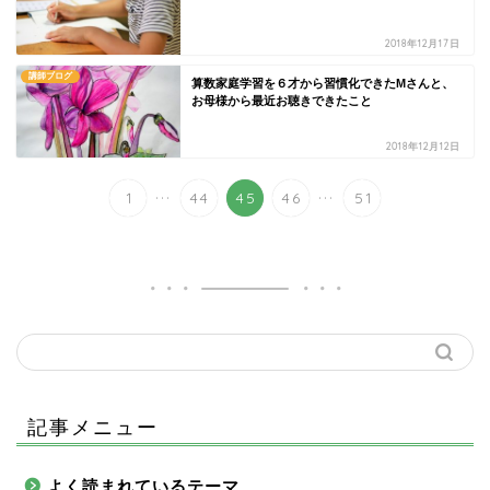
2018年12月17日
講師ブログ
算数家庭学習を６才から習慣化できたMさんと、
お母様から最近お聴きできたこと
2018年12月12日
...
...
1
44
45
46
51
記事メニュー
よく読まれているテーマ