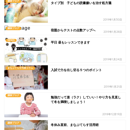
講師ブログ
タイプ別 子どもの読書嫌いを治す処方箋
2019年1月30日
講師ブログ
宿題からテストの点数アップへ
2019年1月28日
NEWS
平日 昼もレッスンできます
2019年1月24日
まなぶてらす代表コラム
入試で力を出し切る５つのポイント
2019年1月21日
講師ブログ
勉強だって楽（ラク）していい！やり方を見直し
て冬を満喫しましょう！
2018年12月19日
講師ブログ
冬休み直前、まなぶてらす活用術