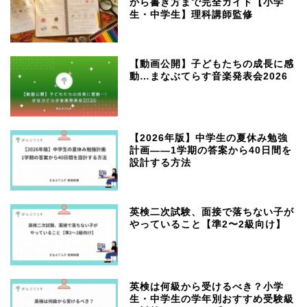
から書き方まで完全ガイド【小学
生・中学生】理科講師監修
【動画公開】子どもたちの成長に感
動…まなぶてらす音楽発表会2026
【2026年版】中学生の夏休み勉強
計画——1学期の答案から40日間を
設計する方法
英検二次試験、面接で落ちない子が
やっていること【準2〜2級向け】
英検は何級から受けるべき？小学
生・中学生の学年別おすすめ受験級