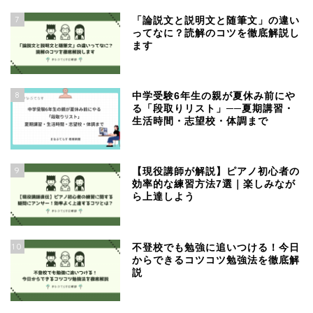
7
「論説文と説明文と随筆文」の違い
ってなに？読解のコツを徹底解説し
ます
8
中学受験6年生の親が夏休み前にや
る「段取りリスト」──夏期講習・
生活時間・志望校・体調まで
9
【現役講師が解説】ピアノ初心者の
効率的な練習方法7選｜楽しみなが
ら上達しよう
10
不登校でも勉強に追いつける！今日
からできるコツコツ勉強法を徹底解
説