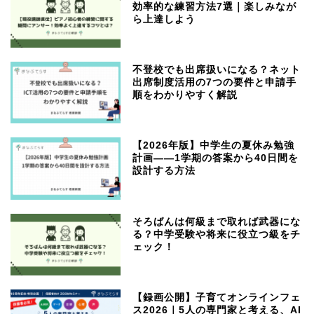
効率的な練習方法7選｜楽しみなが
ら上達しよう
不登校でも出席扱いになる？ネット
出席制度活用の7つの要件と申請手
順をわかりやすく解説
【2026年版】中学生の夏休み勉強
計画——1学期の答案から40日間を
設計する方法
そろばんは何級まで取れば武器にな
る？中学受験や将来に役立つ級をチ
ェック！
【録画公開】子育てオンラインフェ
ス2026｜5人の専門家と考える、AI