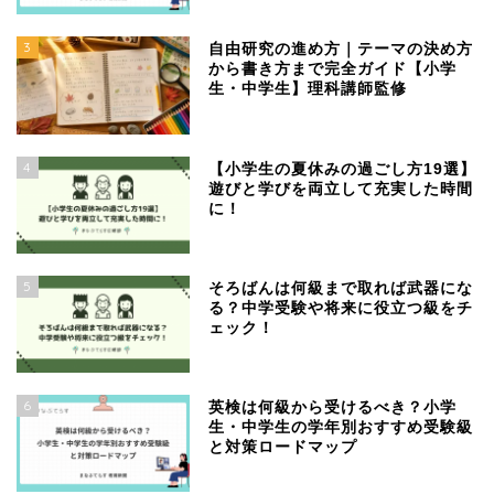
3
自由研究の進め方｜テーマの決め方
から書き方まで完全ガイド【小学
生・中学生】理科講師監修
4
【小学生の夏休みの過ごし方19選】
遊びと学びを両立して充実した時間
に！
5
そろばんは何級まで取れば武器にな
る？中学受験や将来に役立つ級をチ
ェック！
6
英検は何級から受けるべき？小学
生・中学生の学年別おすすめ受験級
と対策ロードマップ