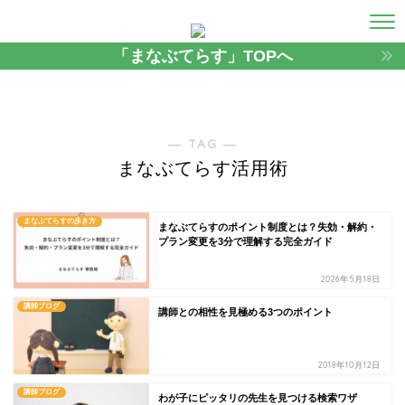
「まなぶてらす」TOPへ
― TAG ―
まなぶてらす活用術
まなぶてらすの歩き方
まなぶてらすのポイント制度とは？失効・解約・
プラン変更を3分で理解する完全ガイド
2026年5月18日
講師ブログ
講師との相性を見極める3つのポイント
2018年10月12日
講師ブログ
わが子にピッタリの先生を見つける検索ワザ