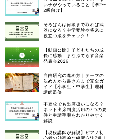
い子がやっていること【準2〜
2級向け】
そろばんは何級まで取れば武
器になる？中学受験や将来に
役立つ級をチェック！
【動画公開】子どもたちの成
長に感動…まなぶてらす音楽
発表会2026
自由研究の進め方｜テーマの
決め方から書き方まで完全ガ
イド【小学生・中学生】理科
講師監修
不登校でも出席扱いになる？
ネット出席制度活用の7つの要
件と申請手順をわかりやすく
解説
【現役講師が解説】ピアノ初
心者の効率的な練習方法7選｜