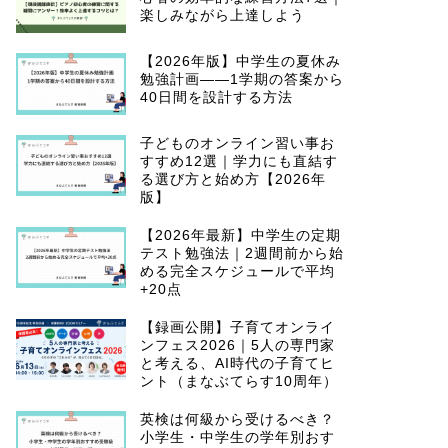
楽しみながら上達しよう
【2026年版】中学生の夏休み
勉強計画——1学期の答案から
40日間を設計する方法
子どものオンライン習い事お
すすめ12選｜学力にも直結す
る選び方と始め方【2026年
版】
【2026年最新】中学生の定期
テスト勉強法｜2週間前から始
める完全スケジュールで平均
+20点
【録画公開】子育てオンライ
ンフェス2026｜5人の専門家
と考える、AI時代の子育てヒ
ント（まなぶてらす10周年）
英検は何級から受けるべき？
小学生・中学生の学年別おす