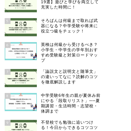
19選】遊びと学びを両立して
充実した時間に！
そろばんは何級まで取れば武
5
器になる？中学受験や将来に
役立つ級をチェック！
英検は何級から受けるべき？
6
小学生・中学生の学年別おす
すめ受験級と対策ロードマッ
プ
「論説文と説明文と随筆文」
7
の違いってなに？読解のコツ
を徹底解説します
中学受験6年生の親が夏休み前
8
にやる「段取りリスト」──夏
期講習・生活時間・志望校・
体調まで
不登校でも勉強に追いつけ
9
る！今日からできるコツコツ