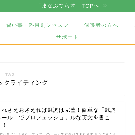
「まなぶてらす」TOPへ
習い事・科目別レッスン
保護者の方へ
サポート
― TAG ―
ックライティング
これさえおさえれば冠詞は完璧！簡単な「冠詞
ルール」でプロフェッショナルな英文を書こ
う！
本記事には「まなぶてらす」のサービス紹介が含まれます みなさまこん