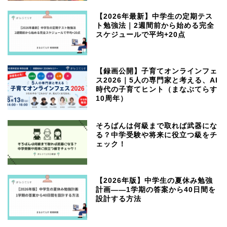
【2026年最新】中学生の定期テス
ト勉強法｜2週間前から始める完全
スケジュールで平均+20点
【録画公開】子育てオンラインフェ
ス2026｜5人の専門家と考える、AI
時代の子育てヒント（まなぶてらす
10周年）
そろばんは何級まで取れば武器にな
る？中学受験や将来に役立つ級をチ
ェック！
【2026年版】中学生の夏休み勉強
計画——1学期の答案から40日間を
設計する方法