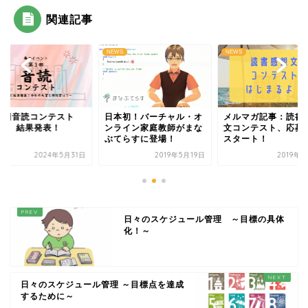
関連記事
S
NEWS
NEWS
３回音読コンテスト
日本初！バーチャル・オ
メルマガ記事：読書
024 結果発表！
ンライン家庭教師がまな
文コンテスト、応募
ぶてらすに登場！
スタート！
2024年5月31日
2019年5月19日
2019年
日々のスケジュール管理 ～目標の具体
化！～
日々のスケジュール管理 ～目標点を達成
するために～