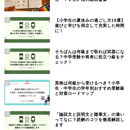
4
【小学生の夏休みの過ごし方19選】
遊びと学びを両立して充実した時間
に！
5
そろばんは何級まで取れば武器にな
る？中学受験や将来に役立つ級をチ
ェック！
6
英検は何級から受けるべき？小学
生・中学生の学年別おすすめ受験級
と対策ロードマップ
7
「論説文と説明文と随筆文」の違い
ってなに？読解のコツを徹底解説し
ます