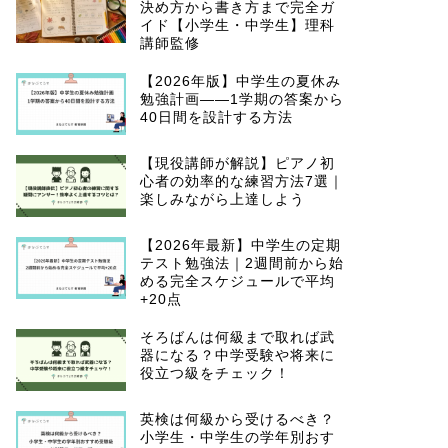
決め方から書き方まで完全ガ
イド【小学生・中学生】理科
講師監修
【2026年版】中学生の夏休み
勉強計画——1学期の答案から
40日間を設計する方法
【現役講師が解説】ピアノ初
心者の効率的な練習方法7選｜
楽しみながら上達しよう
【2026年最新】中学生の定期
テスト勉強法｜2週間前から始
める完全スケジュールで平均
+20点
そろばんは何級まで取れば武
器になる？中学受験や将来に
役立つ級をチェック！
英検は何級から受けるべき？
小学生・中学生の学年別おす