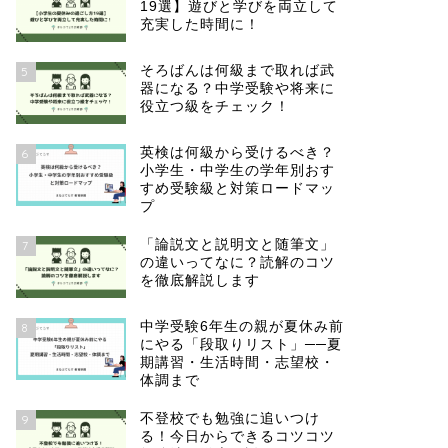
19選】遊びと学びを両立して
充実した時間に！
そろばんは何級まで取れば武
5
器になる？中学受験や将来に
役立つ級をチェック！
英検は何級から受けるべき？
6
小学生・中学生の学年別おす
すめ受験級と対策ロードマッ
プ
「論説文と説明文と随筆文」
7
の違いってなに？読解のコツ
を徹底解説します
中学受験6年生の親が夏休み前
8
にやる「段取りリスト」──夏
期講習・生活時間・志望校・
体調まで
不登校でも勉強に追いつけ
9
る！今日からできるコツコツ