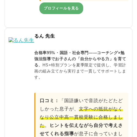
プロフィールを見る
るん 先生
合格率95%・国語・社会専門——コーチング×勉
強法指導でお子さんの「自分からやる力」を育て
る
。HS+特別プランを夏季限定で提供し、学習計
画の組み立てから実行まで一貫してサポートしま
す。
口コミ：
「国語嫌いで音読がたどたど
しかった息子が、
文字への抵抗がなく
なり公立中高一貫校受験に合格しまし
た
。
ヒントを伝えながら自分で考えさ
せてくれる指導
が息子に合っていまし