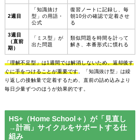
「知識抜け
復習ノートに記録し、毎
2週目
型」の用語・
朝10分の確認で定着させ
公式
る
3週目
「ミス型」が
類似問題を時間を計って
（直前
出た問題
解き、本番形式に慣れる
期）
「理解不足型」は1週間では解消しないため、返却後す
ぐに手をつけることが重要です
。「知識抜け型」は繰
り返しの接触量で定着するため、直前の詰め込みより
毎日少量ずつのほうが効果的です。
HS+（Home School＋）が「見直し
→計画」サイクルをサポートする仕
組み