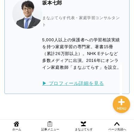
坂本七郎
まなぶてらす代表・家庭学習コンサルタン
NEWS
ト
5,000人以上の保護者への学習相談実績
まなぶてらす活用法
を持つ家庭学習の専門家。著書15冊
（累計26万部以上）。NHK Eテレなど
教育コラム
多数メディアに出演。2016年にオンラ
イン家庭教師「まなぶてらす」を設立。
講師ブログ
▶ プロフィール詳細を見る
MENU
ホーム
記事メニュー
まなぶてらす
ページ先頭へ