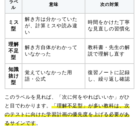
ラベ
意味
次の対策
ル
解き方は分かっていた
ミス
時間をかけた丁寧
が、計算ミスや読み違
型
な見直しの習慣化
い
理解
解き方自体がわかって
教科書・先生の解
不足
いなかった
説で理解し直す
型
知識
覚えていなかった用
復習ノートに記録
抜け
語・公式
し、繰り返し確認
型
このラベルを見れば、「次に何をやればいいか」がひ
と目でわかります。
「理解不足型」が多い教科は、次
のテストに向けた学習計画の優先度を上げる必要があ
るサインです
。