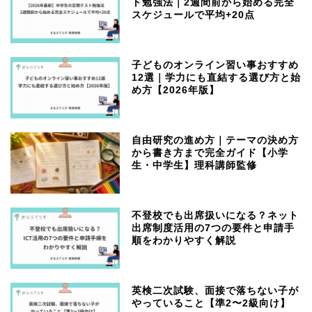
ト勉強法｜2週間前から始める完全
スケジュールで平均+20点
子どものオンライン習い事おすすめ
12選｜学力にも直結する選び方と始
め方【2026年版】
自由研究の進め方｜テーマの決め方
から書き方まで完全ガイド【小学
生・中学生】理科講師監修
不登校でも出席扱いになる？ネット
出席制度活用の7つの要件と申請手
順をわかりやすく解説
英検二次試験、面接で落ちない子が
やっていること【準2〜2級向け】