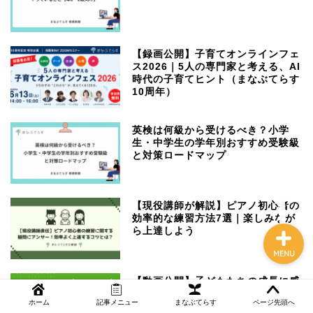
【録画公開】子育てオンラインフェ
NEWS
ス2026｜5人の専門家と考える、AI
時代の子育てヒント（まなぶてらす
10周年）
まなぶてらす活用法
英検は何級から受けるべき？小学
教育コラム
生・中学生の学年別おすすめ受験級
と対策ロードマップ
講師ブログ
【現役講師が解説】ピアノ初心者の
効率的な練習方法7選｜楽しみなが
ら上達しよう
MENU
【動画公開】子どもたちの成長に感
動…まなぶてらす音楽発表会2026
ホーム
記事メニュー
まなぶてらす
ページ先頭へ