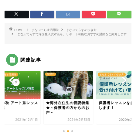
HOME
まなぶてらす活用法
まなぶてらすの歩き方
まなぶてらすで帰国生入試対策も。サポート可能なおすすめ講師をご紹介します
♪
関連記事
NEWS
ぶてらす活用法
まなぶてらすの歩き方
術の秋 アート系レッス
★海外在住生の音読特集
保護者レッスンをお
特集
★～保護者の方からのお
します！
声～
2021年12月1日
2024年5月31日
2020年2月