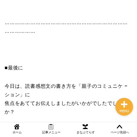
………………………………………………………………
NEWS
………………
まなぶてらす活用法
教育コラム
■最後に
講師ブログ
今日は、読書感想文の書き方を「親子のコミュニケー
ション」に
焦点をあててお伝えしましたがいかがでしたでしょう
MENU
か？
ぜひ、親子で楽しんで感想文を書いてみてください。
ホーム
記事メニュー
まなぶてらす
ページ先頭へ