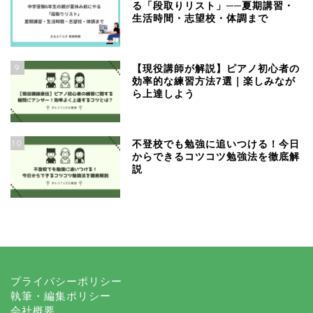
る「段取りリスト」──夏期講習・
生活時間・志望校・体調まで
9
【現役講師が解説】ピアノ初心者の
効率的な練習方法7選｜楽しみなが
ら上達しよう
10
不登校でも勉強に追いつける！今日
からできるコツコツ勉強法を徹底解
説
プライバシーポリシー
執筆・編集ポリシー
会社概要