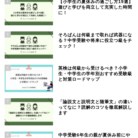
4
【小学生の夏休みの過ごし方19選】
遊びと学びを両立して充実した時間
に！
5
そろばんは何級まで取れば武器にな
る？中学受験や将来に役立つ級をチ
ェック！
6
英検は何級から受けるべき？小学
生・中学生の学年別おすすめ受験級
と対策ロードマップ
7
「論説文と説明文と随筆文」の違い
ってなに？読解のコツを徹底解説し
ます
8
中学受験6年生の親が夏休み前にや