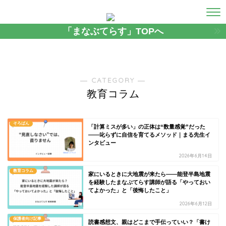
「まなぶてらす」TOPへ
― CATEGORY ―
教育コラム
そろばん
「計算ミスが多い」の正体は“数量感覚”だった
――叱らずに自信を育てるメソッド｜まる先生イ
ンタビュー
2026年6月14日
教育コラム
家にいるときに大地震が来たら——能登半島地震
を経験したまなぶてらす講師が語る「やっておい
てよかった」と「後悔したこと」
2026年6月12日
保護者向け記事
読書感想文、親はどこまで手伝っていい？「書け