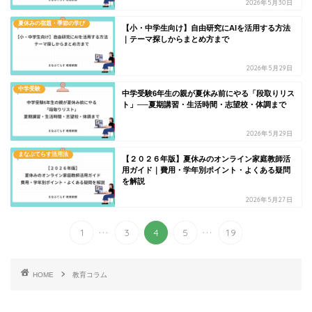
2026年5月30日
夏休みの宿題・季節の学び
【小・中学生向け】自由研究にAIを活用する方法
｜テーマ探しからまとめ方まで
2026年5月29日
中学受験
中学受験6年生の親が夏休み前にやる「段取りリス
ト」──夏期講習・生活時間・志望校・体調まで
2026年5月29日
まなぶてらす活用法
【２０２６年版】夏休みのオンライン家庭教師活
用ガイド｜費用・学年別ポイント・よくある疑問
を解説
2026年5月27日
...
...
1
3
4
5
19
HOME
教育コラム