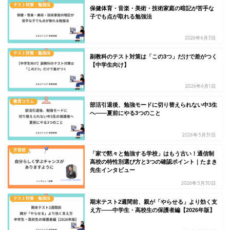
テスト対策・勉強法
保健体育・音楽・美術・技術家庭の暗記が苦手な
子でも点が取れる勉強法
2026年6月3日
テスト対策・勉強法
副教科のテスト対策は「この3つ」だけで差がつく
【中学生向け】
2026年6月1日
教育コラム
部活引退後、勉強モードに切り替えられない中3生
へ——夏前にやる3つのこと
2026年5月31日
不登校
「家で黙々と勉強する学校」はもう古い！通信制
高校の特性別選び方と3つの確認ポイント｜たまき
先生インタビュー
2026年5月30日
テスト対策・勉強法
期末テスト2週間前、親が「やらせる」より効く支
え方——中学生・高校生の保護者編【2026年版】