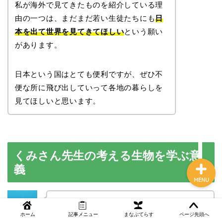
私が海外で見てきたものを紹介している理
由の一つは、まだまだ若い生徒たちにも
日
本を出て世界を見てきてほしい
という願い
NEWS
があります。
まなぶてらす活用法
日本という国はとても便利ですが、ぜひ不
便な所に飛び出していって各地の暮らしを
教育コラム
見てほしいと思います。
講師ブログ
くみさん先生の考える生物を学ぶ意
義
MENU
先生のプロフィール文にある
「生物を学ぶことは人生の必須科目であ
ホーム
記事メニュー
まなぶてらす
ページ先頭へ