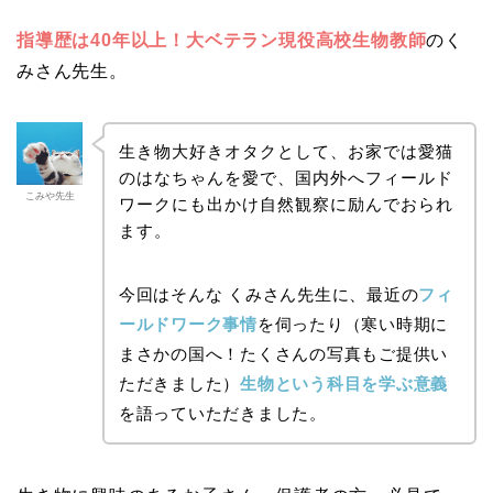
指導歴は40年以上！
大ベテラン現役高校生物教師
のく
みさん先生。
生き物大好きオタクとして、お家では愛猫
のはなちゃんを愛で、国内外へフィールド
こみや先生
ワークにも出かけ自然観察に励んでおられ
ます。
今回はそんな くみさん先生に、最近の
フィ
ールドワーク事情
を伺ったり（寒い時期に
まさかの国へ！たくさんの写真もご提供い
ただきました）
生物という科目を学ぶ意義
を語っていただきました。