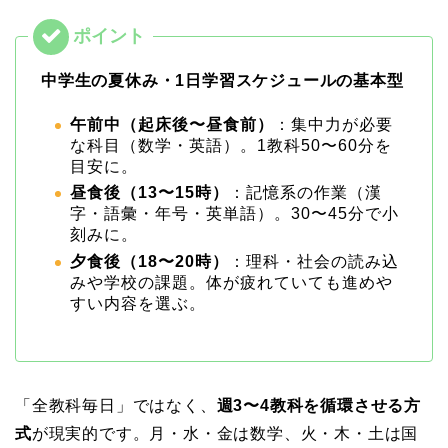
中学生の夏休み・1日学習スケジュールの基本型
午前中（起床後〜昼食前）
：集中力が必要
な科目（数学・英語）。1教科50〜60分を
目安に。
昼食後（13〜15時）
：記憶系の作業（漢
字・語彙・年号・英単語）。30〜45分で小
刻みに。
夕食後（18〜20時）
：理科・社会の読み込
みや学校の課題。体が疲れていても進めや
すい内容を選ぶ。
「全教科毎日」ではなく、
週3〜4教科を循環させる方
式
が現実的です。月・水・金は数学、火・木・土は国