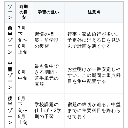
ゾ
時期
ー
の目
学習の狙い
注意点
ン
安
前
7月
半
下
習慣の構
行事・家族旅行が多い。
ゾ
旬〜
築・前学期
予定外に消える日を見込
ー
8月
の復習
んで計画を薄くする
ン
上旬
中
最も集中で
盤
お盆明けが一番安定しや
8月
きる期間・
ゾ
すい。この期間に重点科
中旬
苦手単元の
ー
目を集中配置する
克服
ン
後
8月
半
下
学校課題の
宿題の締切が迫る。中盤
ゾ
旬〜
仕上げ・2学
までに主要科目を終わら
ー
9月
期の予習
せておく
ン
上旬