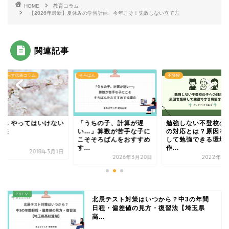
HOME
教育コラム
【2026年最新】夏休みの学習計画、今年こそ！失敗しない立て方
関連記事
ぶてらす代表コラム
そろばん
不登校
休み やってはいけない
「うちの子、計算が遅
勉強しない不登校の
習法
い…」算数が苦手な子に
の対応とは？原因を
こそそろばんをおすすめ
して勉強できる環境
す...
作...
2018年3月1日
2026年3月20日
2022年6
北辰テスト対策はいつから？中3の年間
日程・偏差値の見方・復習法【埼玉県
高...