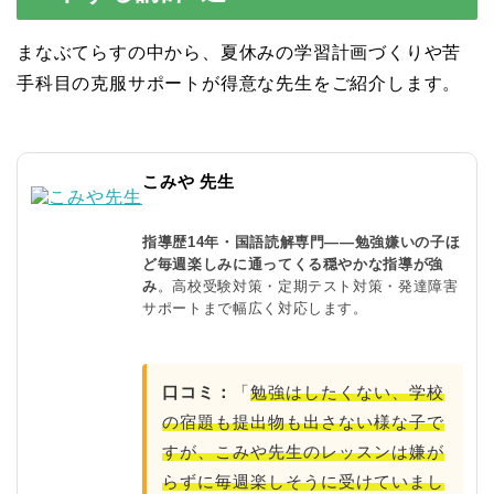
まなぶてらすの中から、夏休みの学習計画づくりや苦
手科目の克服サポートが得意な先生をご紹介します。
こみや 先生
指導歴14年・国語読解専門——勉強嫌いの子ほ
ど毎週楽しみに通ってくる穏やかな指導が強
み
。高校受験対策・定期テスト対策・発達障害
サポートまで幅広く対応します。
口コミ：
「
勉強はしたくない、学校
の宿題も提出物も出さない様な子で
すが、こみや先生のレッスンは嫌が
らずに毎週楽しそうに受けていまし