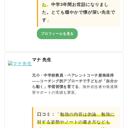
た
。
中学3年間お世話になりまし
た。とても穏やかで懐が深い先生で
す
」
プロフィールを見る
マナ 先生
元小・中学校教員・ペアレントコーチ資格保持
——コーチング的アプローチで子どもが「自分か
ら動く」学習習慣を育てる
。海外在住者や発達障
害サポートの実績も豊富。
口コミ：
「
勉強の内容は勿論、勉強に
対する姿勢やノートの書き方なども