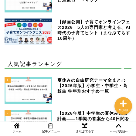
と対策ロードマップ
【録画公開】子育てオンラインフェ
NEWS
ス2026｜5人の専門家と考える、AI
時代の子育てヒント（まなぶてらす
10周年）
まなぶてらす活用法
教育コラム
人気記事ランキング
講師ブログ
1
夏休みの自由研究テーマ全まとめ
【2026年版】小学生・中学生・高
校生 学年別おすすめ一覧
MENU
2
【2026年版】中学生の夏休み勉強
計画——1学期の答案から40日間を
設計する方法
ホーム
記事メニュー
まなぶてらす
ページ先頭へ