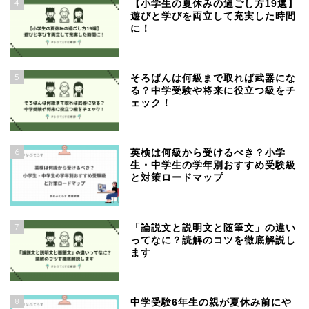
4
【小学生の夏休みの過ごし方19選】
遊びと学びを両立して充実した時間
に！
5
そろばんは何級まで取れば武器にな
る？中学受験や将来に役立つ級をチ
ェック！
6
英検は何級から受けるべき？小学
生・中学生の学年別おすすめ受験級
と対策ロードマップ
7
「論説文と説明文と随筆文」の違い
ってなに？読解のコツを徹底解説し
ます
8
中学受験6年生の親が夏休み前にや