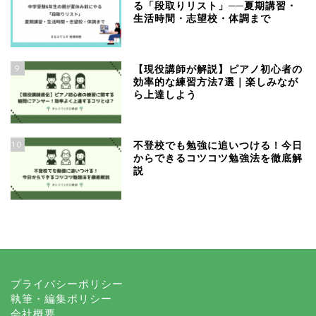
る「段取りリスト」──夏期講習・
生活時間・志望校・体調まで
9
【現役講師が解説】ピアノ初心者の
効率的な練習方法7選｜楽しみなが
ら上達しよう
10
不登校でも勉強に追いつける！今日
からできるコツコツ勉強法を徹底解
説
プライバシーポリシー
執筆・編集ポリシー
会社概要