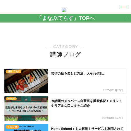
「まなぶてらす」TOPへ
― CATEGORY ―
講師ブログ
講師ブログ
芸術の秋を楽しむ方法、人それぞれ。
2023年11月16日
NEWS
今話題のメタバース自習室を徹底解説！メリット
やリアルな口コミをご紹介
2023年10月27日
メルマガ
Home School＋を大解剖！サービスを利用されて