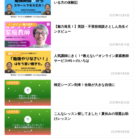
いる方の体験記
2023年10月6日
インタビュー魅力発見！
【魅力発見！】英語・不登校相談さとしん先生イ
ンタビュー
2023年9月14日
講師ブログ
人気講師にきく！“教えない”オンライン家庭教師
サービスHS＋のいろは
2023年9月8日
メルマガ
検定シーズン到来！合格が大きな自信に
2023年8月22日
メルマガ
こんなレッスン探してました！夏休みの宿題お助
けレッスン
2023年8月8日