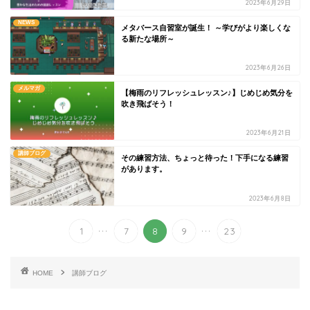
2023年6月29日
NEWS
メタバース自習室が誕生！ ～学びがより楽しくな
る新たな場所～
2023年6月26日
メルマガ
【梅雨のリフレッシュレッスン♪】じめじめ気分を
吹き飛ばそう！
2023年6月21日
講師ブログ
その練習方法、ちょっと待った！下手になる練習
があります。
2023年6月8日
...
...
1
7
8
9
23
HOME
講師ブログ