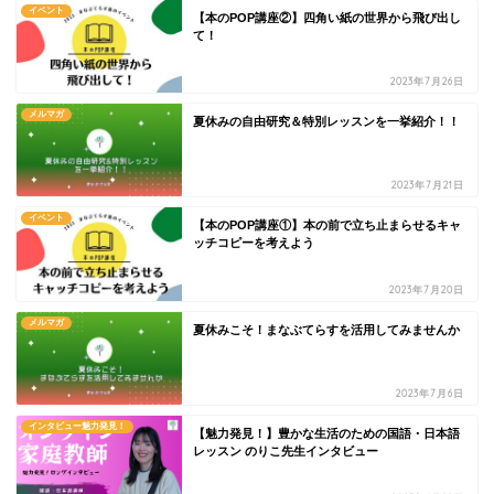
イベント
【本のPOP講座②】四角い紙の世界から飛び出し
て！
2023年7月26日
メルマガ
夏休みの自由研究＆特別レッスンを一挙紹介！！
2023年7月21日
イベント
【本のPOP講座①】本の前で立ち止まらせるキャ
ッチコピーを考えよう
2023年7月20日
メルマガ
夏休みこそ！まなぶてらすを活用してみませんか
2023年7月6日
インタビュー魅力発見！
【魅力発見！】豊かな生活のための国語・日本語
レッスン のりこ先生インタビュー