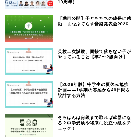
10周年）
【動画公開】子どもたちの成長に感
動…まなぶてらす音楽発表会2026
英検二次試験、面接で落ちない子が
やっていること【準2〜2級向け】
【2026年版】中学生の夏休み勉強
計画——1学期の答案から40日間を
設計する方法
そろばんは何級まで取れば武器にな
る？中学受験や将来に役立つ級をチ
ェック！