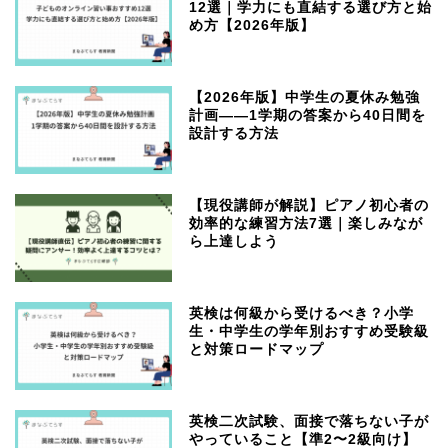
12選｜学力にも直結する選び方と始
め方【2026年版】
【2026年版】中学生の夏休み勉強
計画——1学期の答案から40日間を
設計する方法
【現役講師が解説】ピアノ初心者の
効率的な練習方法7選｜楽しみなが
ら上達しよう
英検は何級から受けるべき？小学
生・中学生の学年別おすすめ受験級
と対策ロードマップ
英検二次試験、面接で落ちない子が
やっていること【準2〜2級向け】