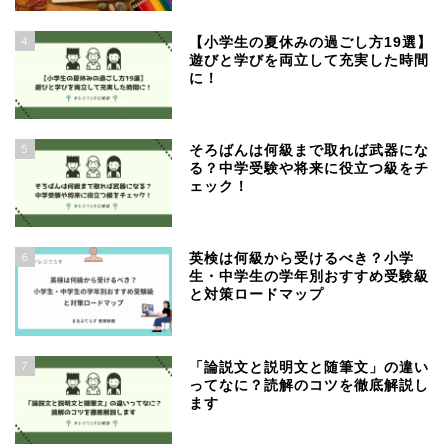
4
【小学生の夏休みの過ごし方19選】
遊びと学びを両立して充実した時間
に！
5
そろばんは何級まで取れば武器にな
る？中学受験や将来に役立つ級をチ
ェック！
6
英検は何級から受けるべき？小学
生・中学生の学年別おすすめ受験級
と対策ロードマップ
7
「論説文と説明文と随筆文」の違い
ってなに？読解のコツを徹底解説し
ます