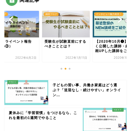
ブログ
講師ブログ
インタビュー魅力発見！
イクライベント報告
受験生が試験直前にする
【2020年10月❶】
その③）
べきこととは？
く公開した講師・紹
画UPした講師をご...
2022年6月2日
2022年1月11日
2020年10
子どもの習い事、共働き家庭はどう選
ぶ？「送迎なし・続けやすい」オンライ
ン...
夏休みに「学習習慣」をつけるなら、こ
れを最初の1週間でやること