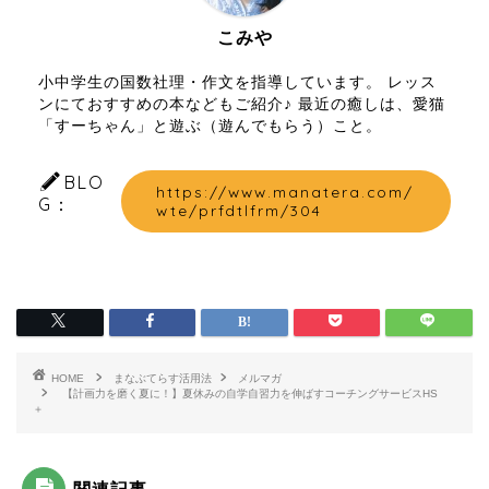
こみや
小中学生の国数社理・作文を指導しています。 レッス
ンにておすすめの本などもご紹介♪ 最近の癒しは、愛猫
「すーちゃん」と遊ぶ（遊んでもらう）こと。
BLO
https://www.manatera.com/
G：
wte/prfdtlfrm/304
HOME
まなぶてらす活用法
メルマガ
【計画力を磨く夏に！】夏休みの自学自習力を伸ばすコーチングサービスHS
＋
関連記事