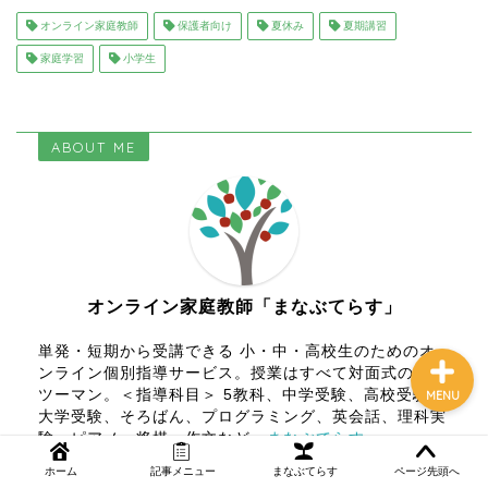
オンライン家庭教師
保護者向け
夏休み
夏期講習
家庭学習
小学生
NEWS
まなぶてらす活用法
ABOUT ME
教育コラム
講師ブログ
オンライン家庭教師「まなぶてらす」
単発・短期から受講できる 小・中・高校生のためのオ
ンライン個別指導サービス。授業はすべて対面式のマン
ツーマン。＜指導科目＞ 5教科、中学受験、高校受験、
MENU
大学受験、そろばん、プログラミング、英会話、理科実
験、ピアノ、将棋、作文など。
まなぶてらす
ホーム
記事メニュー
まなぶてらす
ページ先頭へ