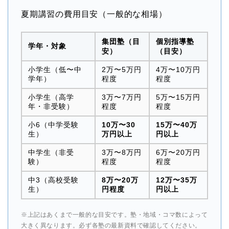
夏期講習の費用目安（一般的な相場）
集団塾（目
個別指導塾
学年・対象
安）
（目安）
小学生（低〜中
2万〜5万円
4万〜10万円
学年）
程度
程度
小学生（高学
3万〜7万円
5万〜15万円
年・非受験）
程度
程度
小6（中学受験
10万〜30
15万〜40万
生）
万円以上
円以上
中学生（非受
3万〜8万円
6万〜20万円
験）
程度
程度
中3（高校受験
8万〜20万
12万〜35万
生）
円程度
円以上
※上記はあくまで一般的な目安です。塾・地域・コマ数によって
大きく異なります。必ず各塾の最新資料で確認してください。